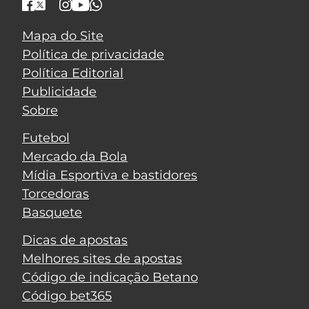
Mapa do Site
Política de privacidade
Política Editorial
Publicidade
Sobre
Futebol
Mercado da Bola
Mídia Esportiva e bastidores
Torcedoras
Basquete
Dicas de apostas
Melhores sites de apostas
Código de indicação Betano
Código bet365