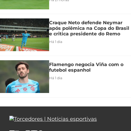
Craque Neto defende Neymar
após polêmica na Copa do Brasil
e critica presidente do Remo
Há 1 dia
Flamengo negocia Viña com o
futebol espanhol
Há 1 dia