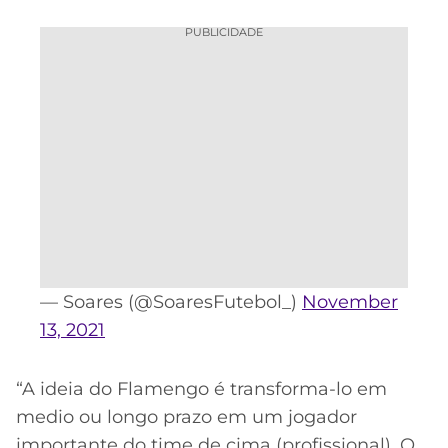
PUBLICIDADE
— Soares (@SoaresFutebol_)
November
13, 2021
“A ideia do Flamengo é transforma-lo em
medio ou longo prazo em um jogador
importante do time de cima (profissional). O