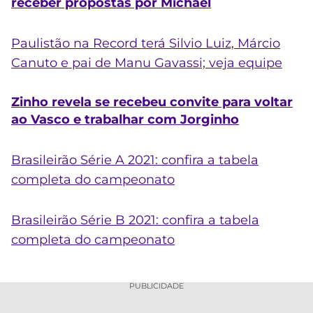
receber propostas por Michael
Paulistão na Record terá Silvio Luiz, Márcio
Canuto e pai de Manu Gavassi; veja equipe
Zinho revela se recebeu convite para voltar
ao Vasco e trabalhar com Jorginho
Brasileirão Série A 2021: confira a tabela
completa do campeonato
Brasileirão Série B 2021: confira a tabela
completa do campeonato
PUBLICIDADE