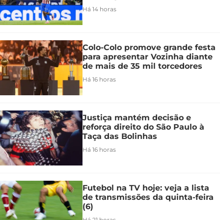
Há 14 horas
Colo-Colo promove grande festa
para apresentar Vozinha diante
de mais de 35 mil torcedores
Há 16 horas
Justiça mantém decisão e
reforça direito do São Paulo à
Taça das Bolinhas
Há 16 horas
Futebol na TV hoje: veja a lista
de transmissões da quinta-feira
(6)
Há 21 horas