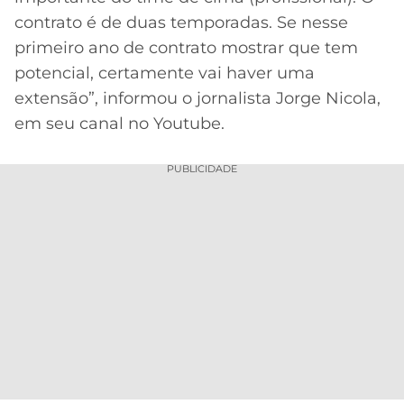
contrato é de duas temporadas. Se nesse
primeiro ano de contrato mostrar que tem
potencial, certamente vai haver uma
extensão”, informou o jornalista Jorge Nicola,
em seu canal no Youtube.
PUBLICIDADE