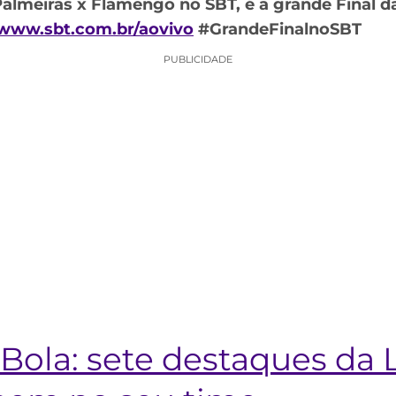
almeiras x Flamengo no SBT, é a grande Final da
www.sbt.com.br/aovivo
#GrandeFinalnoSBT
PUBLICIDADE
Bola: sete destaques da 