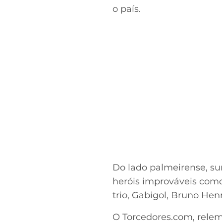
o país.
Do lado palmeirense, s
heróis improváveis como
trio, Gabigol, Bruno H
O Torcedores.com, relemb