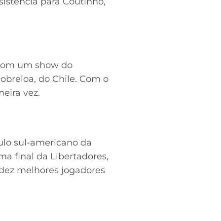
sistência para Coutinho,
m com um show do
Cobreloa, do Chile. Com o
eira vez.
tulo sul-americano da
ma final da Libertadores,
s dez melhores jogadores