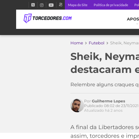
Mapa do Site
Política de privacidade
Pol
APOS
Home
Futebol
Sheik, Neymar,
Sheik, Neymar
Acesse o perfil do autor
no Twitter
destacaram e
Relembre alguns craques q
Por
Guilherme Lopes
Publicado 08:02 de 23/11/2021
Atualizado há 2 anos
A final da Libertadores
assim, torcedores e imp