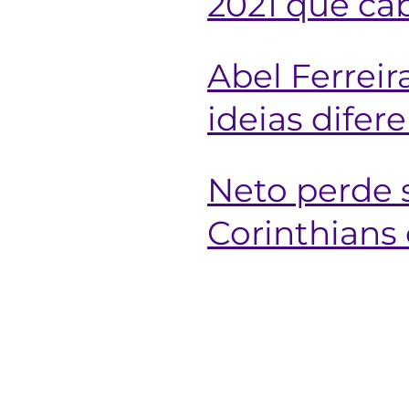
2021 que ca
Abel Ferrei
ideias difer
Neto perde s
Corinthians