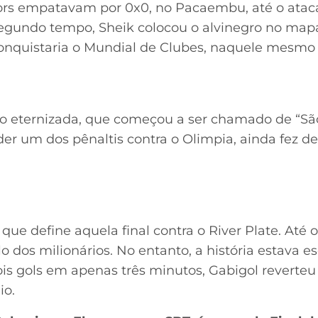
iors empatavam por 0x0, no Pacaembu, até o ata
segundo tempo, Sheik colocou o alvinegro no map
onquistaria o Mundial de Clubes, naquele mesmo
tão eternizada, que começou a ser chamado de “São
er um dos pênaltis contra o Olimpia, ainda fez d
ue define aquela final contra o River Plate. Até 
 dos milionários. No entanto, a história estava esc
is gols em apenas três minutos, Gabigol reverteu 
io.