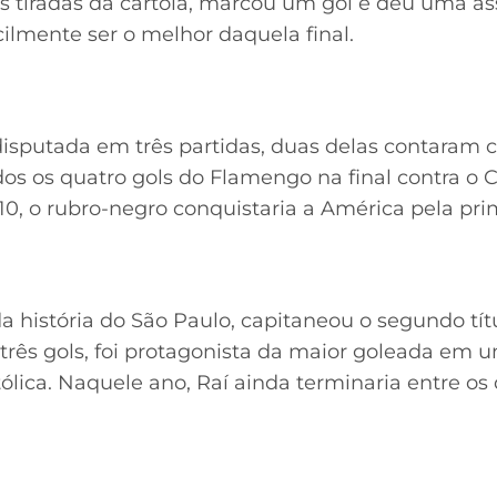
s tiradas da cartola, marcou um gol e deu uma as
lmente ser o melhor daquela final.
i disputada em três partidas, duas delas contara
os os quatro gols do Flamengo na final contra o 
10, o rubro-negro conquistaria a América pela prim
a história do São Paulo, capitaneou o segundo tí
três gols, foi protagonista da maior goleada em u
ólica. Naquele ano, Raí ainda terminaria entre o