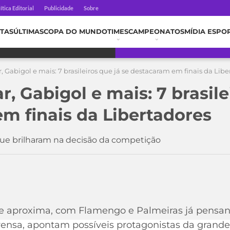
ítica Editorial
Publicidade
Sobre
TAS
ÚLTIMAS
COPA DO MUNDO
TIMES
CAMPEONATOS
MÍDIA ESPO
 Gabigol e mais: 7 brasileiros que já se destacaram em finais da Libe
, Gabigol e mais: 7 brasile
m finais da Libertadores
ue brilharam na decisão da competição
 se aproxima, com Flamengo e Palmeiras já pensa
rensa, apontam possíveis protagonistas da grande