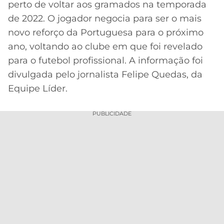
perto de voltar aos gramados na temporada
MERCADO
CÓDIGO
CORINTHIANS
de 2022. O jogador negocia para ser o mais
DA
DE
LIBERTADORES
novo reforço da Portuguesa para o próximo
BOLA
INDICAÇÃO
SÃO
ano, voltando ao clube em que foi revelado
BET365
PAULO
COPA
para o futebol profissional. A informação foi
PALPITES
DO
divulgada pelo jornalista Felipe Quedas, da
CÓDIGO
BRASIL
SANTOS
BETANO
Equipe Líder.
PREMIER
FLAMENGO
MELHORES
LEAGUE
PUBLICIDADE
APPS
DE
FLUMINENSE
COPA
APOSTAS
SUL-
BOTAFOGO
AMERICANA
CASSINOS
ONLINE
VASCO
LIGA
DOS
MELHORES
CAMPEÕES
INTERNACIONAL