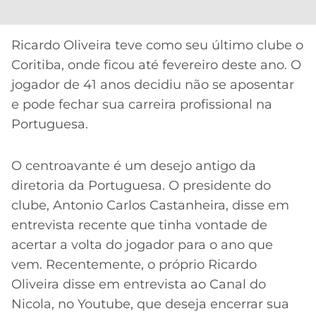
CASSINOS
ONLINE
LALIGA
2026
GRÊMIO
Ricardo Oliveira teve como seu último clube o
Coritiba, onde ficou até fevereiro deste ano. O
ATLÉTICO
jogador de 41 anos decidiu não se aposentar
MG
e pode fechar sua carreira profissional na
Portuguesa.
CRUZEIRO
O centroavante é um desejo antigo da
diretoria da Portuguesa. O presidente do
clube, Antonio Carlos Castanheira, disse em
entrevista recente que tinha vontade de
acertar a volta do jogador para o ano que
vem. Recentemente, o próprio Ricardo
Oliveira disse em entrevista ao Canal do
Nicola, no Youtube, que deseja encerrar sua