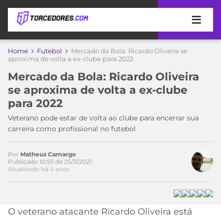
APOSTAS
Home
Futebol
Mercado da Bola: Ricardo Oliveira se
aproxima de volta a ex-clube para 2022
ÚLTIMAS
DICAS
Mercado da Bola: Ricardo Oliveira
DE
se aproxima de volta a ex-clube
APOSTA
COPA
para 2022
DO
Acesse o perfil do autor
MUNDO
MELHORES
Veterano pode estar de volta ao clube para encerrar sua
no Twitter
SITES
carreira como profissional no futebol
DE
TIMES
APOSTAS
Por
Matheus Camargo
2026
Publicado 10:55 de 25/11/2021
Atualizado há 4 anos
CAMPEONATOS
MEU
TIME
CÓDIGO
MÍDIA
PROMOCIONAL
BRASILEIRÃO
ESPORTIVA
BETBOOM
PALMEIRAS
SÉRIE
O veterano atacante Ricardo Oliveira está
A