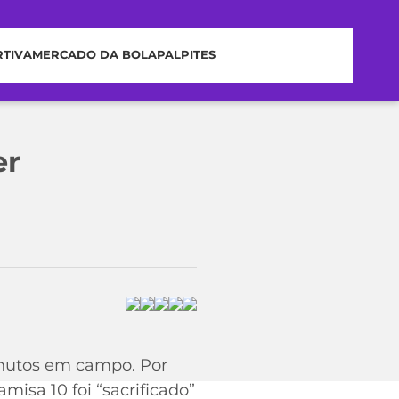
RTIVA
MERCADO DA BOLA
PALPITES
er
inutos em campo. Por
misa 10 foi “sacrificado”