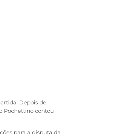
artida. Depois de
io Pochettino contou
ções para a disputa da