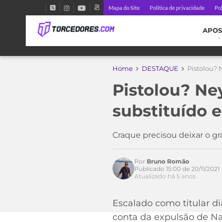
Mapa do Site
Política de privacidade
Pol
APOS
Home
DESTAQUE
Pistolou? 
Pistolou? Ne
substituído 
Craque precisou deixar o g
Por
Bruno Romão
Publicado 15:00 de 20/11/2021
Atualizado há 5 anos
Escalado como titular 
conta da expulsão de Nav