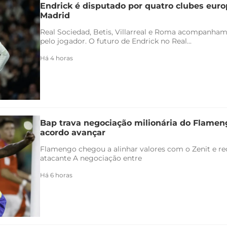
Endrick é disputado por quatro clubes euro
Madrid
Real Sociedad, Betis, Villarreal e Roma acompanham
pelo jogador. O futuro de Endrick no Real...
Há 4 horas
Bap trava negociação milionária do Flamen
acordo avançar
Flamengo chegou a alinhar valores com o Zenit e rec
atacante A negociação entre
Há 6 horas