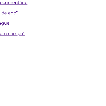
documentário
 de ego”
eague
a em campo”