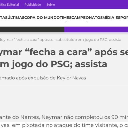
ítica Editorial
Publicidade
Sobre
TAS
ÚLTIMAS
COPA DO MUNDO
TIMES
CAMPEONATOS
MÍDIA ESPO
Neymar “fecha a cara” após ser substituído em jogo do PSG; assista
ymar “fecha a cara” após s
em jogo do PSG; assista
ramado após expulsão de Keylor Navas
diante do Nantes, Neymar não completou os 90 m
as, em pixotada no ataque do time visitante, o ca