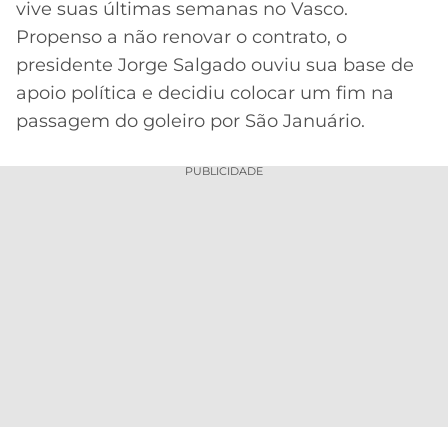
vive suas últimas semanas no Vasco.
MERCADO
CÓDIGO
CORINTHIANS
Propenso a não renovar o contrato, o
DA
DE
LIBERTADORES
presidente Jorge Salgado ouviu sua base de
BOLA
INDICAÇÃO
SÃO
apoio política e decidiu colocar um fim na
BET365
PAULO
COPA
passagem do goleiro por São Januário.
PALPITES
DO
CÓDIGO
BRASIL
SANTOS
PUBLICIDADE
BETANO
PREMIER
FLAMENGO
MELHORES
LEAGUE
APPS
DE
FLUMINENSE
COPA
APOSTAS
SUL-
BOTAFOGO
AMERICANA
CASSINOS
ONLINE
VASCO
LIGA
DOS
MELHORES
CAMPEÕES
INTERNACIONAL