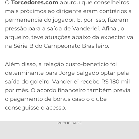
CASSINOS
O
Torcedores.com
apurou que conselheiros
ONLINE
LALIGA
mais próximos ao dirigente eram contrários a
2026
GRÊMIO
permanência do jogador. E, por isso, fizeram
pressão para a saída de Vanderlei. Afinal, o
ATLÉTICO
arqueiro, teve atuações abaixo da expectativa
MG
na Série B do Campeonato Brasileiro.
CRUZEIRO
Além disso, a relação custo-benefício foi
determinante para Jorge Salgado optar pela
saída do goleiro. Vanderlei recebe R$ 180 mil
por mês. O acordo financeiro também previa
o pagamento de bônus caso o clube
conseguisse o acesso.
PUBLICIDADE