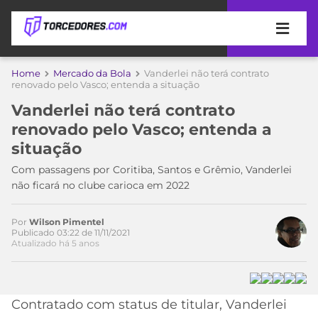
APOSTAS
Home
Mercado da Bola
Vanderlei não terá contrato
renovado pelo Vasco; entenda a situação
ÚLTIMAS
DICAS
Vanderlei não terá contrato
DE
renovado pelo Vasco; entenda a
APOSTA
COPA
situação
DO
MUNDO
MELHORES
Com passagens por Coritiba, Santos e Grêmio, Vanderlei
SITES
não ficará no clube carioca em 2022
DE
TIMES
APOSTAS
Por
Wilson Pimentel
2026
Publicado 03:22 de 11/11/2021
Atualizado há 5 anos
CAMPEONATOS
MEU
TIME
CÓDIGO
MÍDIA
PROMOCIONAL
BRASILEIRÃO
Acesse o perfil do autor
ESPORTIVA
BETBOOM
PALMEIRAS
SÉRIE
Contratado com status de titular, Vanderlei
no Twitter
A