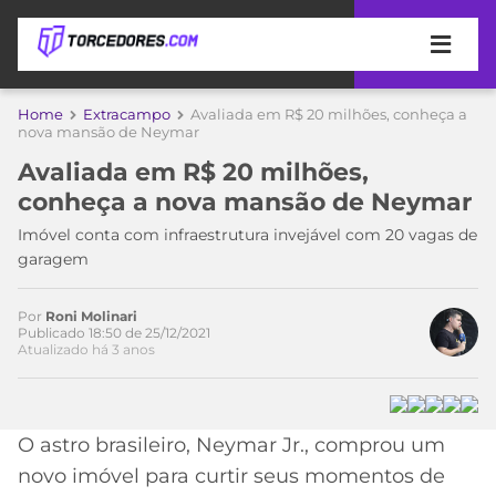
APOSTAS
Home
Extracampo
Avaliada em R$ 20 milhões, conheça a
nova mansão de Neymar
ÚLTIMAS
DICAS
Avaliada em R$ 20 milhões,
DE
conheça a nova mansão de Neymar
APOSTA
Acesse o perfil do autor
COPA
no Twitter
Imóvel conta com infraestrutura invejável com 20 vagas de
DO
garagem
MUNDO
MELHORES
SITES
DE
Por
Roni Molinari
TIMES
Publicado 18:50 de 25/12/2021
APOSTAS
Atualizado há 3 anos
2026
CAMPEONATOS
MEU
TIME
CÓDIGO
O astro brasileiro, Neymar Jr., comprou um
MÍDIA
PROMOCIONAL
BRASILEIRÃO
ESPORTIVA
BETBOOM
PALMEIRAS
SÉRIE
novo imóvel para curtir seus momentos de
A