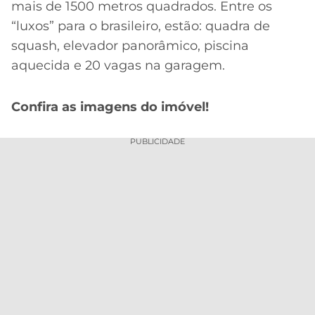
CASSINOS
mais de 1500 metros quadrados. Entre os
ONLINE
LALIGA
“luxos” para o brasileiro, estão: quadra de
2026
GRÊMIO
squash, elevador panorâmico, piscina
aquecida e 20 vagas na garagem.
ATLÉTICO
MG
Confira as imagens do imóvel!
CRUZEIRO
PUBLICIDADE