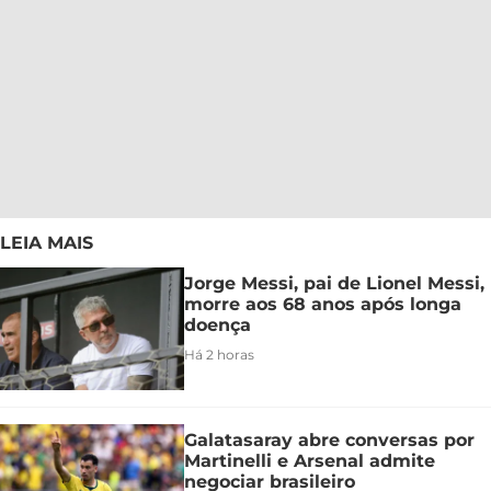
LEIA MAIS
Jorge Messi, pai de Lionel Messi,
morre aos 68 anos após longa
doença
Há 2 horas
Galatasaray abre conversas por
Martinelli e Arsenal admite
negociar brasileiro