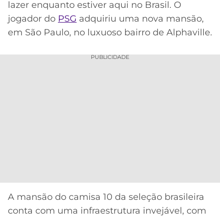
lazer enquanto estiver aqui no Brasil. O
MERCADO
CÓDIGO
CORINTHIANS
jogador do
PSG
adquiriu uma nova mansão,
DA
DE
LIBERTADORES
em São Paulo, no luxuoso bairro de Alphaville.
BOLA
INDICAÇÃO
SÃO
BET365
PAULO
COPA
PUBLICIDADE
PALPITES
DO
CÓDIGO
BRASIL
SANTOS
BETANO
PREMIER
FLAMENGO
MELHORES
LEAGUE
APPS
DE
FLUMINENSE
COPA
APOSTAS
SUL-
BOTAFOGO
AMERICANA
CASSINOS
ONLINE
VASCO
LIGA
A mansão do camisa 10 da seleção brasileira
DOS
MELHORES
CAMPEÕES
conta com uma infraestrutura invejável, com
INTERNACIONAL