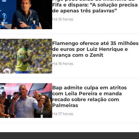
Fifa e dispara: “A solução precisa
de apenas três palavras”
Há 15 horas
Flamengo oferece até 35 milhões
de euros por Luiz Henrique e
avança com o Zenit
Há 16 horas
Bap admite culpa em atritos
com Leila Pereira e manda
recado sobre relação com
Palmeiras
Há 17 horas