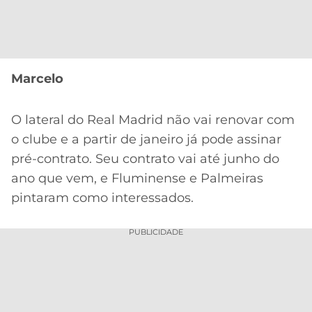
CASSINOS
ONLINE
LALIGA
2026
GRÊMIO
ATLÉTICO
Marcelo
MG
O lateral do Real Madrid não vai renovar com
CRUZEIRO
o clube e a partir de janeiro já pode assinar
pré-contrato. Seu contrato vai até junho do
ano que vem, e Fluminense e Palmeiras
pintaram como interessados.
PUBLICIDADE