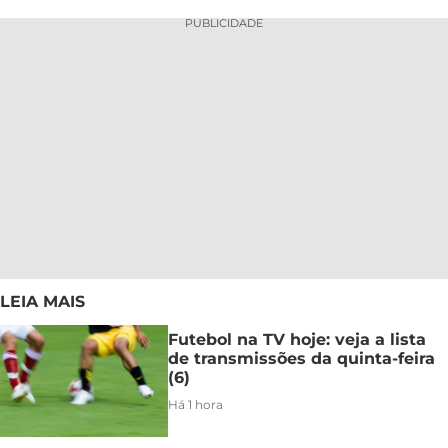
PUBLICIDADE
LEIA MAIS
Futebol na TV hoje: veja a lista
de transmissões da quinta-feira
(6)
Há 1 hora