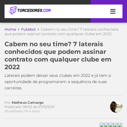
APOSTAS
Home
Futebol
Cabem no seu time? 7 laterais conhecidos
que podem assinar contrato com qualquer clube em 2022
ÚLTIMAS
DICAS
Cabem no seu time? 7 laterais
DE
conhecidos que podem assinar
APOSTA
COPA
contrato com qualquer clube em
DO
Acesse o perfil do autor
2022
MUNDO
MELHORES
no Twitter
SITES
Laterais podem deixar seus clubes em 2022 e já tem a
DE
oportunidade de programarem a sequência de suas
TIMES
APOSTAS
carreiras
2026
CAMPEONATOS
MEU
Por
Matheus Camargo
TIME
Publicado 08:53 de 07/12/2021
CÓDIGO
Atualizado há 4 anos
MÍDIA
PROMOCIONAL
BRASILEIRÃO
ESPORTIVA
BETBOOM
PALMEIRAS
SÉRIE
A