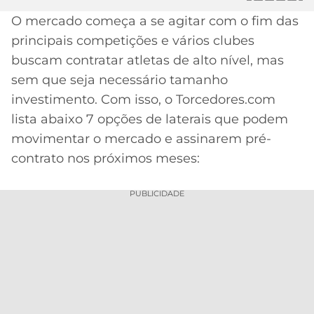
O mercado começa a se agitar com o fim das
MERCADO
CÓDIGO
CORINTHIANS
DA
DE
LIBERTADORES
principais competições e vários clubes
BOLA
INDICAÇÃO
buscam contratar atletas de alto nível, mas
SÃO
BET365
PAULO
COPA
sem que seja necessário tamanho
PALPITES
DO
investimento. Com isso, o Torcedores.com
CÓDIGO
BRASIL
SANTOS
lista abaixo 7 opções de laterais que podem
BETANO
movimentar o mercado e assinarem pré-
PREMIER
FLAMENGO
contrato nos próximos meses:
MELHORES
LEAGUE
APPS
DE
FLUMINENSE
PUBLICIDADE
COPA
APOSTAS
SUL-
BOTAFOGO
AMERICANA
CASSINOS
ONLINE
VASCO
LIGA
DOS
MELHORES
CAMPEÕES
INTERNACIONAL