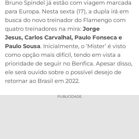
Bruno Spindel já estão com viagem marcada
MERCADO
CÓDIGO
CORINTHIANS
para Europa. Nesta sexta (17), a dupla irá em
DA
DE
LIBERTADORES
busca do novo treinador do Flamengo com
BOLA
INDICAÇÃO
SÃO
quatro treinadores na mira:
Jorge
BET365
PAULO
COPA
Jesus, Carlos Carvalhal, Paulo Fonseca e
PALPITES
DO
Paulo Sousa
. Inicialmente, o ‘Mister’ é visto
CÓDIGO
BRASIL
SANTOS
BETANO
como opção mais difícil, tendo em vista a
prioridade de seguir no Benfica. Apesar disso,
PREMIER
FLAMENGO
MELHORES
LEAGUE
ele será ouvido sobre o possível desejo de
APPS
retornar ao Brasil em 2022.
DE
FLUMINENSE
COPA
APOSTAS
SUL-
PUBLICIDADE
BOTAFOGO
AMERICANA
CASSINOS
ONLINE
VASCO
LIGA
DOS
MELHORES
CAMPEÕES
INTERNACIONAL