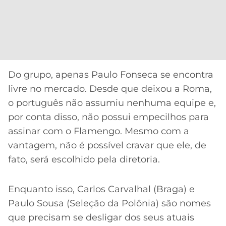
CASSINOS
ONLINE
LALIGA
2026
GRÊMIO
ATLÉTICO
MG
Do grupo, apenas Paulo Fonseca se encontra
livre no mercado. Desde que deixou a Roma,
CRUZEIRO
o português não assumiu nenhuma equipe e,
por conta disso, não possui empecilhos para
assinar com o Flamengo. Mesmo com a
vantagem, não é possível cravar que ele, de
fato, será escolhido pela diretoria.
Enquanto isso, Carlos Carvalhal (Braga) e
Paulo Sousa (Seleção da Polônia) são nomes
que precisam se desligar dos seus atuais