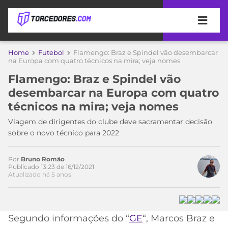
APOSTAS
Home
Futebol
Flamengo: Braz e Spindel vão desembarcar
na Europa com quatro técnicos na mira; veja nomes
ÚLTIMAS
DICAS
Flamengo: Braz e Spindel vão
DE
desembarcar na Europa com quatro
APOSTA
COPA
técnicos na mira; veja nomes
DO
MUNDO
MELHORES
Viagem de dirigentes do clube deve sacramentar decisão
SITES
sobre o novo técnico para 2022
DE
TIMES
APOSTAS
Por
Bruno Romão
2026
Publicado 13:23 de 16/12/2021
Atualizado há 5 anos
CAMPEONATOS
MEU
TIME
CÓDIGO
MÍDIA
PROMOCIONAL
BRASILEIRÃO
ESPORTIVA
BETBOOM
PALMEIRAS
SÉRIE
Segundo informações do “
GE
“, Marcos Braz e
A