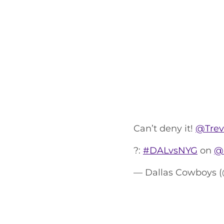
Can’t deny it!
@Trev
?:
#DALvsNYG
on
@
— Dallas Cowboys 