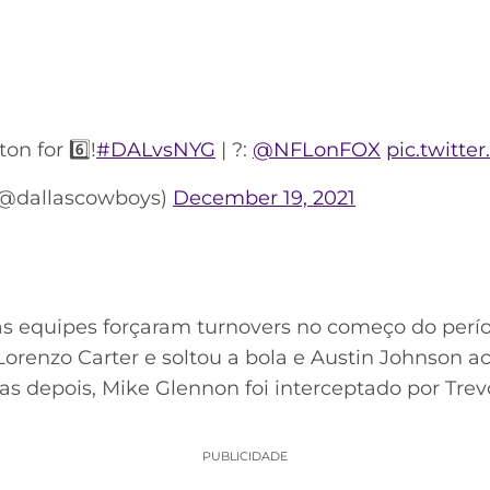
on for 6️⃣!
#DALvsNYG
| ?:
@NFLonFOX
pic.twitt
(@dallascowboys)
December 19, 2021
as equipes forçaram turnovers no começo do perí
 Lorenzo Carter e soltou a bola e Austin Johnson 
as depois, Mike Glennon foi interceptado por Trev
PUBLICIDADE