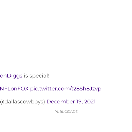
onDiggs
is special!
NFLonFOX
pic.twitter.com/t28Sh8Jzvp
(@dallascowboys)
December 19, 2021
PUBLICIDADE