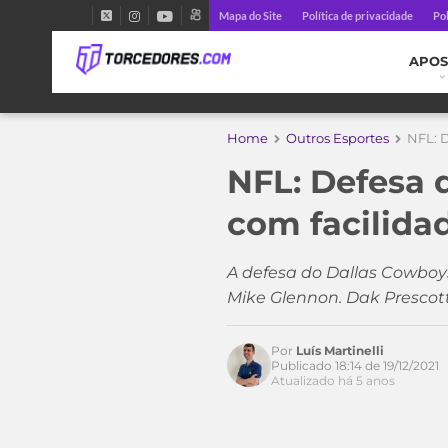
Mapa do Site
Política de privacidade
Pol
APOS
Home
Outros Esportes
NFL: 
NFL: Defesa
com facilida
Acesse o perfil do autor
no Twitter
A defesa do Dallas Cowboys
Mike Glennon. Dak Prescot
Por
Luís Martinelli
Publicado 18:14 de 19/12/2021
Atualizado há 5 anos