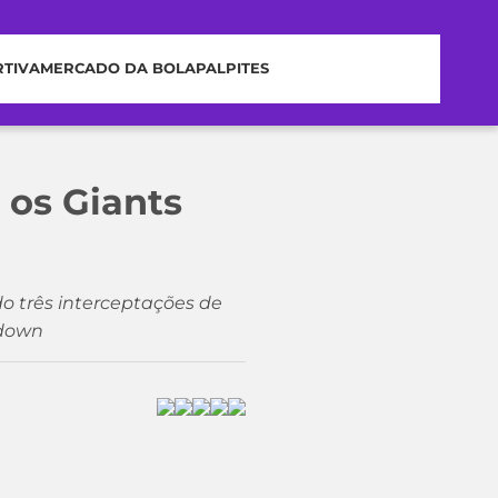
RTIVA
MERCADO DA BOLA
PALPITES
os Giants
o três interceptações de
hdown