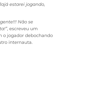
ajá estarei jogando,
gente!!! Não se
ta!”
, escreveu um
om o jogador debochando
utro internauta.