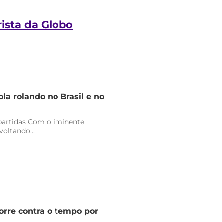
ista da Globo
la rolando no Brasil e no
 partidas Com o iminente
oltando...
orre contra o tempo por