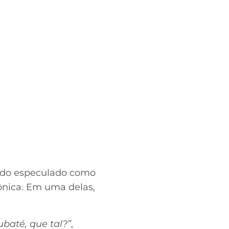
endo especulado como
ônica. Em uma delas,
ubaté, que tal?”
,