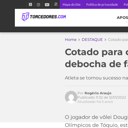
Mapa do Site
Política de privacidade
Pol
APOS
Home
DESTAQUE
Cotado par
Cotado para 
debocha de f
Acesse o perfil do autor
no Twitter
Atleta se tornou sucesso n
Por
Rogério Araujo
Publicado 11:32 de 12/01/2022
Atualizado há 5 anos
O jogador de vôlei Doug
Olímpicos de Tóquio, es