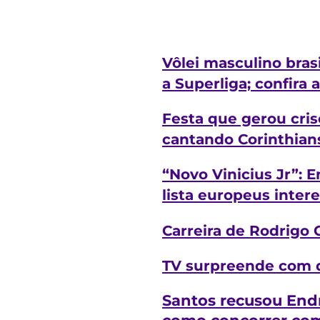
Vôlei masculino bras
a Superliga; confira 
Festa que gerou cris
cantando Corinthian
“Novo Vinicius Jr”: 
lista europeus inter
Carreira de Rodrigo 
TV surpreende com d
Santos recusou Endr