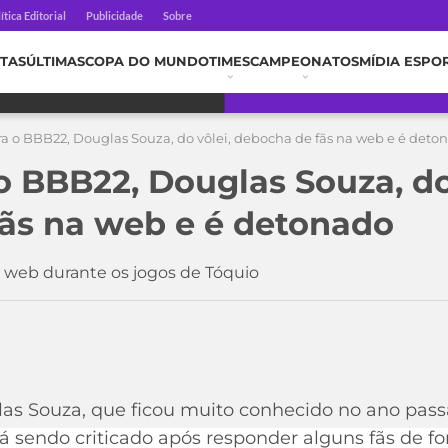
ítica Editorial
Publicidade
Sobre
TAS
ÚLTIMAS
COPA DO MUNDO
TIMES
CAMPEONATOS
MÍDIA ESPO
a o BBB22, Douglas Souza, do vôlei, debocha de fãs na web e é deto
o BBB22, Douglas Souza, do
ãs na web e é detonado
a web durante os jogos de Tóquio
las Souza, que ficou muito conhecido no ano pass
tá sendo criticado após responder alguns fãs de 