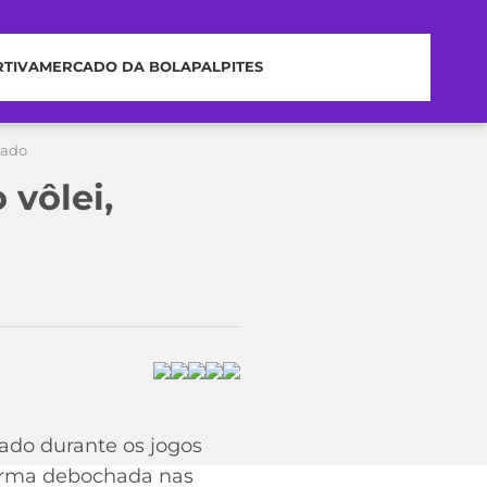
RTIVA
MERCADO DA BOLA
PALPITES
nado
 vôlei,
ado durante os jogos
forma debochada nas