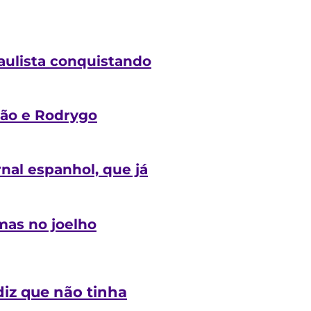
aulista conquistando
itão e Rodrygo
rnal espanhol, que já
mas no joelho
diz que não tinha