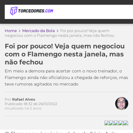
APOSTAS
Home
Mercado da Bola
Foi por pouco! Veja quem
negociou com o Flamengo nesta janela, mas não fechou
ÚLTIMAS
DICAS
Foi por pouco! Veja quem negociou
DE
com o Flamengo nesta janela, mas
APOSTA
COPA
não fechou
DO
MUNDO
MELHORES
Em meio a demora para acertar com o novo treinador, o
SITES
Flamengo ainda não oficializou a chegada de reforços, mas
DE
teve rumores agitados no mercado
TIMES
APOSTAS
2026
Por
Rafael Alves
CAMPEONATOS
MEU
Publicado 18:32 de 26/01/2022
Atualizado há 5 anos
TIME
CÓDIGO
MÍDIA
PROMOCIONAL
BRASILEIRÃO
ESPORTIVA
BETBOOM
PALMEIRAS
SÉRIE
A