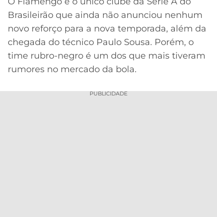
O Flamengo é o único clube da Série A do
Brasileirão que ainda não anunciou nenhum
MERCADO
CÓDIGO
CORINTHIANS
DA
DE
LIBERTADORES
novo reforço para a nova temporada, além da
BOLA
INDICAÇÃO
chegada do técnico Paulo Sousa. Porém, o
SÃO
BET365
PAULO
COPA
time rubro-negro é um dos que mais tiveram
PALPITES
DO
rumores no mercado da bola.
CÓDIGO
BRASIL
SANTOS
BETANO
PUBLICIDADE
PREMIER
FLAMENGO
MELHORES
LEAGUE
APPS
DE
FLUMINENSE
COPA
APOSTAS
SUL-
BOTAFOGO
AMERICANA
CASSINOS
ONLINE
VASCO
LIGA
DOS
MELHORES
CAMPEÕES
INTERNACIONAL