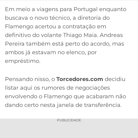
CASSINOS
ONLINE
Em meio a viagens para Portugal enquanto
LALIGA
2026
GRÊMIO
buscava o novo técnico, a diretoria do
Flamengo acertou a contratação em
ATLÉTICO
definitivo do volante Thiago Maia. Andreas
MG
Pereira também está perto do acordo, mas
ambos já estavam no elenco, por
CRUZEIRO
empréstimo.
Pensando nisso, o
Torcedores.com
decidiu
listar aqui os rumores de negociações
envolvendo o Flamengo que acabaram não
dando certo nesta janela de transferência.
PUBLICIDADE