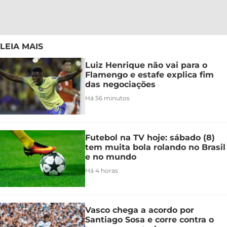
LEIA MAIS
Luiz Henrique não vai para o
Flamengo e estafe explica fim
das negociações
Há 56 minutos
Futebol na TV hoje: sábado (8)
tem muita bola rolando no Brasil
e no mundo
Há 4 horas
Vasco chega a acordo por
Santiago Sosa e corre contra o