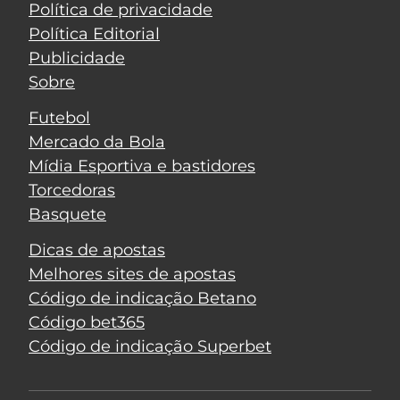
Política de privacidade
Política Editorial
Publicidade
Sobre
Futebol
Mercado da Bola
Mídia Esportiva e bastidores
Torcedoras
Basquete
Dicas de apostas
Melhores sites de apostas
Código de indicação Betano
Código bet365
Código de indicação Superbet