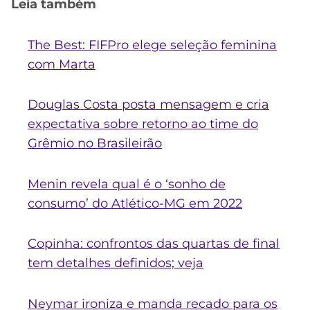
Leia também
The Best: FIFPro elege seleção feminina
com Marta
Douglas Costa posta mensagem e cria
expectativa sobre retorno ao time do
Grêmio no Brasileirão
Menin revela qual é o ‘sonho de
consumo’ do Atlético-MG em 2022
Copinha: confrontos das quartas de final
tem detalhes definidos; veja
Neymar ironiza e manda recado para os