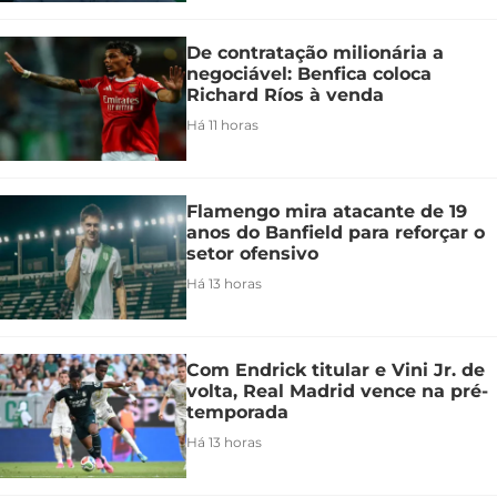
De contratação milionária a
negociável: Benfica coloca
Richard Ríos à venda
Há 11 horas
Flamengo mira atacante de 19
anos do Banfield para reforçar o
setor ofensivo
Há 13 horas
Com Endrick titular e Vini Jr. de
volta, Real Madrid vence na pré-
temporada
Há 13 horas