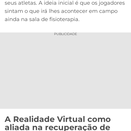
seus atletas. A ideia inicial é que os jogadores
MERCADO
CÓDIGO
CORINTHIANS
sintam o que irá lhes acontecer em campo
DA
DE
LIBERTADORES
ainda na sala de fisioterapia.
BOLA
INDICAÇÃO
SÃO
BET365
PAULO
COPA
PUBLICIDADE
PALPITES
DO
CÓDIGO
BRASIL
SANTOS
BETANO
PREMIER
FLAMENGO
MELHORES
LEAGUE
APPS
DE
FLUMINENSE
COPA
APOSTAS
SUL-
BOTAFOGO
AMERICANA
CASSINOS
ONLINE
VASCO
LIGA
A Realidade Virtual como
DOS
MELHORES
CAMPEÕES
aliada na recuperação de
INTERNACIONAL