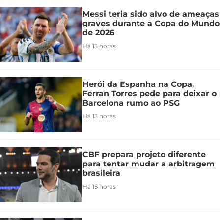
Messi teria sido alvo de ameaças
graves durante a Copa do Mundo
de 2026
Há 15 horas
Herói da Espanha na Copa,
Ferran Torres pede para deixar o
Barcelona rumo ao PSG
Há 15 horas
CBF prepara projeto diferente
para tentar mudar a arbitragem
brasileira
Há 16 horas