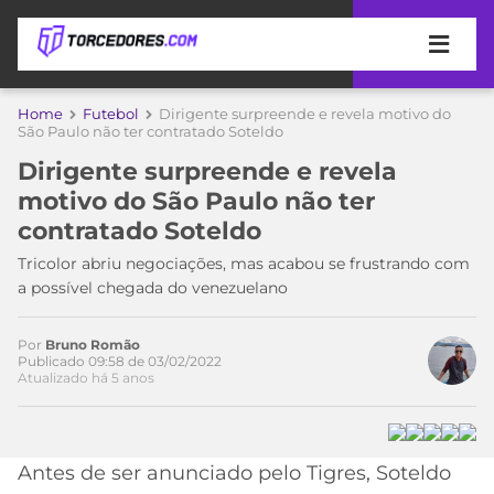
APOSTAS
Home
Futebol
Dirigente surpreende e revela motivo do
São Paulo não ter contratado Soteldo
ÚLTIMAS
DICAS
Dirigente surpreende e revela
DE
motivo do São Paulo não ter
APOSTA
COPA
contratado Soteldo
DO
MUNDO
MELHORES
Tricolor abriu negociações, mas acabou se frustrando com
SITES
a possível chegada do venezuelano
DE
TIMES
APOSTAS
Por
Bruno Romão
2026
Publicado 09:58 de 03/02/2022
Atualizado há 5 anos
CAMPEONATOS
MEU
TIME
CÓDIGO
MÍDIA
PROMOCIONAL
BRASILEIRÃO
ESPORTIVA
BETBOOM
PALMEIRAS
SÉRIE
Antes de ser anunciado pelo Tigres, Soteldo
A