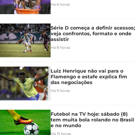
Há 6 horas
Série D começa a definir acessos;
veja confrontos, formato e onde
assistir
Há 8 horas
Luiz Henrique não vai para o
Flamengo e estafe explica fim
das negociações
Há 9 horas
Futebol na TV hoje: sábado (8)
tem muita bola rolando no Brasil
e no mundo
Há 13 horas