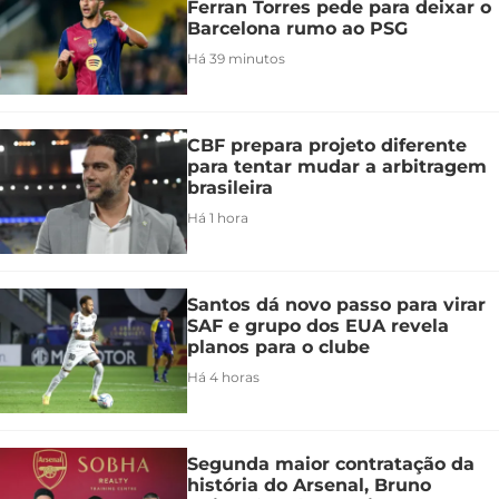
Ferran Torres pede para deixar o
Barcelona rumo ao PSG
Há 39 minutos
CBF prepara projeto diferente
para tentar mudar a arbitragem
brasileira
Há 1 hora
Santos dá novo passo para virar
SAF e grupo dos EUA revela
planos para o clube
Há 4 horas
Segunda maior contratação da
história do Arsenal, Bruno