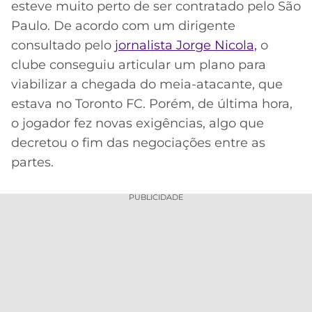
esteve muito perto de ser contratado pelo São
MERCADO
CÓDIGO
CORINTHIANS
Paulo. De acordo com um dirigente
DA
DE
LIBERTADORES
consultado pelo
jornalista Jorge Nicola,
o
BOLA
INDICAÇÃO
SÃO
clube conseguiu articular um plano para
BET365
PAULO
COPA
viabilizar a chegada do meia-atacante, que
PALPITES
DO
estava no Toronto FC. Porém, de última hora,
CÓDIGO
BRASIL
SANTOS
BETANO
o jogador fez novas exigências, algo que
decretou o fim das negociações entre as
PREMIER
FLAMENGO
MELHORES
LEAGUE
partes.
APPS
DE
FLUMINENSE
COPA
PUBLICIDADE
APOSTAS
SUL-
BOTAFOGO
AMERICANA
CASSINOS
ONLINE
VASCO
LIGA
DOS
MELHORES
CAMPEÕES
INTERNACIONAL