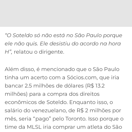
CASSINOS
ONLINE
LALIGA
2026
GRÊMIO
ATLÉTICO
“O Soteldo só não está no São Paulo porque
MG
ele não quis. Ele desistiu do acordo na hora
H”,
relatou o dirigente.
CRUZEIRO
Além disso, é mencionado que o São Paulo
tinha um acerto com a Sócios.com, que iria
bancar 2.5 milhões de dólares (R$ 13.2
milhões) para a compra dos direitos
econômicos de Soteldo. Enquanto isso, o
salário do venezuelano, de R$ 2 milhões por
mês, seria “pago” pelo Toronto. Isso porque o
time da MLSL iria comprar um atleta do São