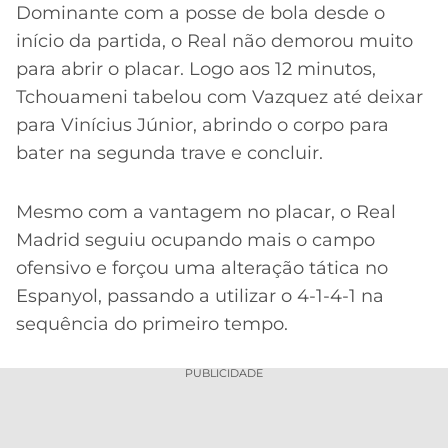
CASSINOS
Dominante com a posse de bola desde o
ONLINE
LALIGA
início da partida, o Real não demorou muito
2026
GRÊMIO
para abrir o placar. Logo aos 12 minutos,
Tchouameni tabelou com Vazquez até deixar
ATLÉTICO
MG
para Vinícius Júnior, abrindo o corpo para
bater na segunda trave e concluir.
CRUZEIRO
Mesmo com a vantagem no placar, o Real
Madrid seguiu ocupando mais o campo
ofensivo e forçou uma alteração tática no
Espanyol, passando a utilizar o 4-1-4-1 na
sequência do primeiro tempo.
PUBLICIDADE