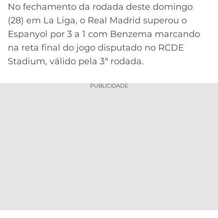
No fechamento da rodada deste domingo
MERCADO
CÓDIGO
CORINTHIANS
(28) em La Liga, o Real Madrid superou o
DA
DE
LIBERTADORES
Espanyol por 3 a 1 com Benzema marcando
BOLA
INDICAÇÃO
SÃO
na reta final do jogo disputado no RCDE
BET365
PAULO
COPA
Stadium, válido pela 3ª rodada.
PALPITES
DO
CÓDIGO
BRASIL
SANTOS
BETANO
PUBLICIDADE
PREMIER
FLAMENGO
MELHORES
LEAGUE
APPS
DE
FLUMINENSE
COPA
APOSTAS
SUL-
BOTAFOGO
AMERICANA
CASSINOS
ONLINE
VASCO
LIGA
DOS
MELHORES
CAMPEÕES
INTERNACIONAL