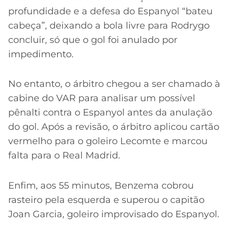
profundidade e a defesa do Espanyol “bateu
cabeça”, deixando a bola livre para Rodrygo
concluir, só que o gol foi anulado por
impedimento.
No entanto, o árbitro chegou a ser chamado à
cabine do VAR para analisar um possível
pênalti contra o Espanyol antes da anulação
do gol. Após a revisão, o árbitro aplicou cartão
vermelho para o goleiro Lecomte e marcou
falta para o Real Madrid.
Enfim, aos 55 minutos, Benzema cobrou
rasteiro pela esquerda e superou o capitão
Joan Garcia, goleiro improvisado do Espanyol.