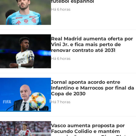
futebol espanhol
Há 6 horas
Real Madrid aumenta oferta por
Vini Jr. e fica mais perto de
renovar contrato até 2031
Há 6 horas
Jornal aponta acordo entre
Infantino e Marrocos por final da
Copa de 2030
Há 7 horas
Vasco aumenta proposta por
Facundo Colidio e mantém