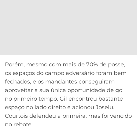
Porém, mesmo com mais de 70% de posse,
os espaços do campo adversário foram bem
fechados, e os mandantes conseguiram
aproveitar a sua única oportunidade de gol
no primeiro tempo. Gil encontrou bastante
espaço no lado direito e acionou Joselu.
Courtois defendeu a primeira, mas foi vencido
no rebote.