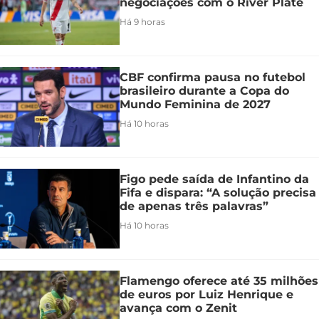
negociações com o River Plate
Há 9 horas
CBF confirma pausa no futebol
brasileiro durante a Copa do
Mundo Feminina de 2027
Há 10 horas
Figo pede saída de Infantino da
Fifa e dispara: “A solução precisa
de apenas três palavras”
Há 10 horas
Flamengo oferece até 35 milhões
de euros por Luiz Henrique e
avança com o Zenit