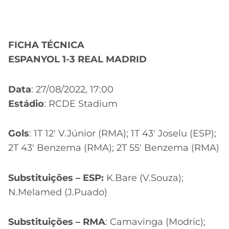
FICHA TÉCNICA
ESPANYOL 1-3 REAL MADRID
Data
: 27/08/2022, 17:00
Estádio
: RCDE Stadium
Gols
: 1T 12′ V.Júnior (RMA); 1T 43′ Joselu (ESP);
2T 43′ Benzema (RMA); 2T 55′ Benzema (RMA)
Substituições – ESP:
K.Bare (V.Souza);
N.Melamed (J.Puado)
Substituições – RMA
: Camavinga (Modric);