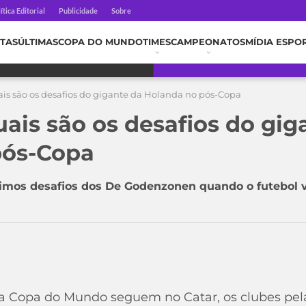
ítica Editorial
Publicidade
Sobre
TAS
ÚLTIMAS
COPA DO MUNDO
TIMES
CAMPEONATOS
MÍDIA ESPO
uais são os desafios do gigante da Holanda no pós-Copa
uais são os desafios do gig
pós-Copa
imos desafios dos De Godenzonen quando o futebol vo
 Copa do Mundo seguem no Catar, os clubes pel