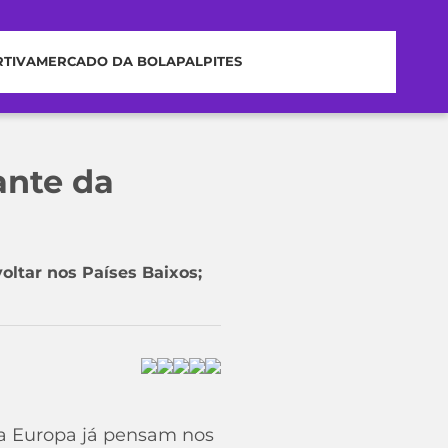
RTIVA
MERCADO DA BOLA
PALPITES
ante da
ltar nos Países Baixos;
a Europa já pensam nos