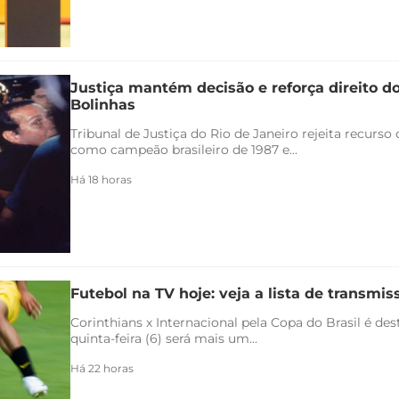
Justiça mantém decisão e reforça direito d
Bolinhas
Tribunal de Justiça do Rio de Janeiro rejeita recurs
como campeão brasileiro de 1987 e...
Há 18 horas
Futebol na TV hoje: veja a lista de transmiss
Corinthians x Internacional pela Copa do Brasil é de
quinta-feira (6) será mais um...
Há 22 horas