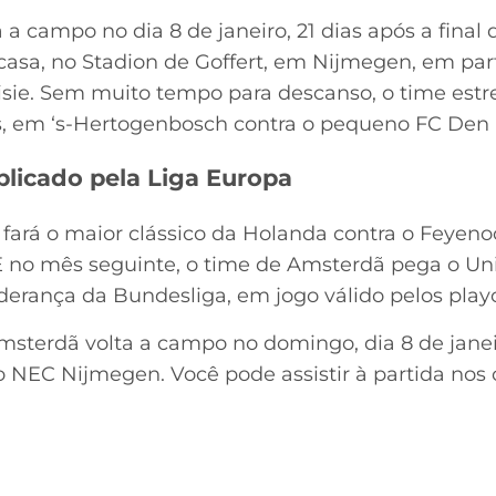
a a campo no dia 8 de janeiro, 21 dias após a fina
 casa, no Stadion de Goffert, em Nijmegen, em par
isie. Sem muito tempo para descanso, o time estr
s, em ‘s-Hertogenbosch contra o pequeno FC Den
plicado pela Liga Europa
 fará o maior clássico da Holanda contra o Feyeno
 E no mês seguinte, o time de Amsterdã pega o Un
derança da Bundesliga, em jogo válido pelos playo
msterdã volta a campo no domingo, dia 8 de janeir
r o NEC Nijmegen. Você pode assistir à partida no