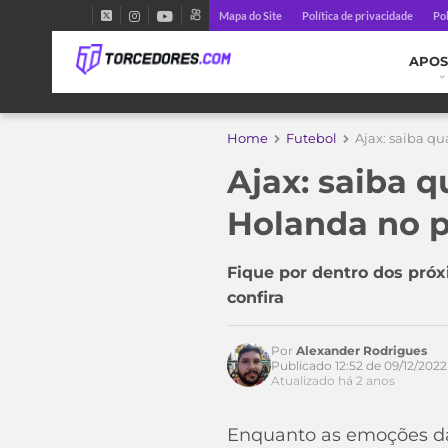
Mapa do Site
Política de privacidade
Pol
APOS
Home
Futebol
Ajax: saiba q
Ajax: saiba q
Acesse o perfil do autor
no Twitter
Holanda no 
Fique por dentro dos próx
confira
Por
Alexander Rodrigues
Publicado 12:52 de 09/12/2022
Atualizado há 2 anos
Enquanto as emoções da