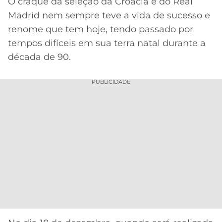
O craque da seleção da Croácia e do Real
Madrid nem sempre teve a vida de sucesso e
MERCADO
CÓDIGO
CORINTHIANS
DA
DE
LIBERTADORES
renome que tem hoje, tendo passado por
BOLA
INDICAÇÃO
tempos difíceis em sua terra natal durante a
SÃO
BET365
PAULO
COPA
década de 90.
PALPITES
DO
CÓDIGO
BRASIL
SANTOS
PUBLICIDADE
BETANO
PREMIER
FLAMENGO
MELHORES
LEAGUE
APPS
DE
FLUMINENSE
COPA
APOSTAS
SUL-
BOTAFOGO
AMERICANA
CASSINOS
ONLINE
VASCO
LIGA
DOS
MELHORES
CAMPEÕES
INTERNACIONAL