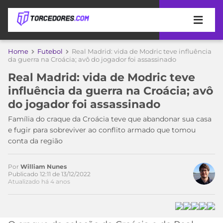
APOSTAS
Home
Futebol
Real Madrid: vida de Modric teve influência
da guerra na Croácia; avô do jogador foi assassinado
ÚLTIMAS
DICAS
Real Madrid: vida de Modric teve
DE
Acesse o perfil do autor
influência da guerra na Croácia; avô
APOSTA
no Twitter
COPA
do jogador foi assassinado
DO
MUNDO
MELHORES
Família do craque da Croácia teve que abandonar sua casa
SITES
e fugir para sobreviver ao conflito armado que tomou
DE
conta da região
TIMES
APOSTAS
2026
Por
William Nunes
CAMPEONATOS
MEU
Publicado 12:11 de 13/12/2022
Atualizado há 4 anos
TIME
CÓDIGO
MÍDIA
PROMOCIONAL
BRASILEIRÃO
ESPORTIVA
BETBOOM
PALMEIRAS
SÉRIE
A