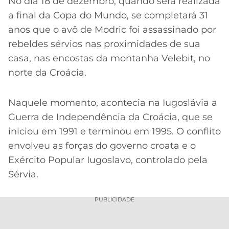
CASSINOS
No dia 18 de dezembro, quando será realizada
ONLINE
a final da Copa do Mundo, se completará 31
LALIGA
2026
GRÊMIO
anos que o avô de Modric foi assassinado por
rebeldes sérvios nas proximidades de sua
ATLÉTICO
casa, nas encostas da montanha Velebit, no
MG
norte da Croácia.
CRUZEIRO
Naquele momento, acontecia na Iugoslávia a
Guerra de Independência da Croácia, que se
iniciou em 1991 e terminou em 1995. O conflito
envolveu as forças do governo croata e o
Exército Popular Iugoslavo, controlado pela
Sérvia.
PUBLICIDADE