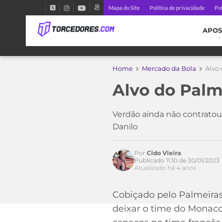
Mapa do Site
Política de privacidade
Pol
APOS
Home
Mercado da Bola
Alvo 
Alvo do Palm
Verdão ainda não contratou
Danilo
Por
Cido Vieira
Publicado 11:10 de 30/01/2023
Atualizado há 4 anos
Cobiçado pelo Palmeiras
Acesse o perfil do autor
no Twitter
deixar o time do Monaco.