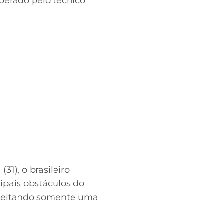
perado pelo técnico
31), o brasileiro
ipais obstáculos do
aceitando somente uma