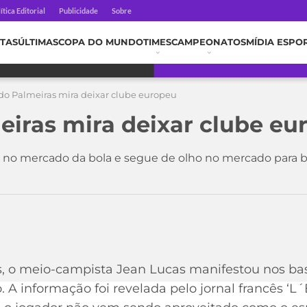
ítica Editorial
Publicidade
Sobre
TAS
ÚLTIMAS
COPA DO MUNDO
TIMES
CAMPEONATOS
MÍDIA ESPO
do Palmeiras mira deixar clube europeu
eiras mira deixar clube eu
 no mercado da bola e segue de olho no mercado para b
, o meio-campista Jean Lucas manifestou nos bas
 A informação foi revelada pelo jornal francês ‘