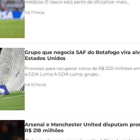
médicos O Vasco está perto de oficializar mais...
Há 7 horas
Grupo que negocia SAF do Botafogo vira alv
Estados Unidos
Processo para recuperar cerca de R$ 220 milhões em 
a GDA Luma A GDA Luma, grupo...
Há 10 horas
Arsenal e Manchester United disputam pr
R$ 218 milhões