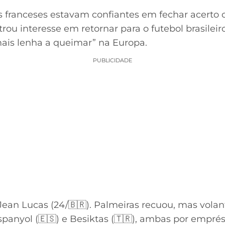
 franceses estavam confiantes em fechar acerto 
u interesse em retornar para o futebol brasileiro
is lenha a queimar” na Europa.
PUBLICIDADE
ean Lucas (24/🇧🇷). Palmeiras recuou, mas volan
panyol (🇪🇸) e Besiktas (🇹🇷), ambas por emprés