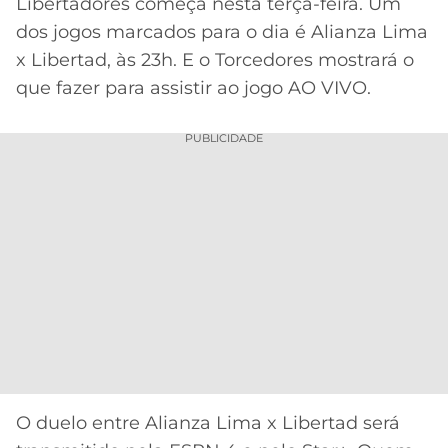
Libertadores começa nesta terça-feira. Um
dos jogos marcados para o dia é Alianza Lima
MERCADO
CÓDIGO
CORINTHIANS
DA
DE
LIBERTADORES
x Libertad, às 23h. E o Torcedores mostrará o
BOLA
INDICAÇÃO
SÃO
que fazer para assistir ao jogo AO VIVO.
BET365
PAULO
COPA
PALPITES
DO
PUBLICIDADE
CÓDIGO
BRASIL
SANTOS
BETANO
PREMIER
FLAMENGO
MELHORES
LEAGUE
APPS
DE
FLUMINENSE
COPA
APOSTAS
SUL-
BOTAFOGO
AMERICANA
CASSINOS
ONLINE
VASCO
LIGA
DOS
O duelo entre Alianza Lima x Libertad será
MELHORES
CAMPEÕES
INTERNACIONAL