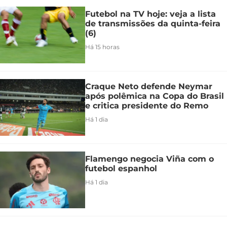
Futebol na TV hoje: veja a lista
de transmissões da quinta-feira
(6)
Há 15 horas
Craque Neto defende Neymar
após polêmica na Copa do Brasil
e critica presidente do Remo
Há 1 dia
Flamengo negocia Viña com o
futebol espanhol
Há 1 dia