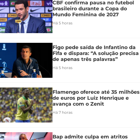
CBF confirma pausa no futebol
brasileiro durante a Copa do
Mundo Feminina de 2027
Há 5 horas
Figo pede saída de Infantino da
Fifa e dispara: “A solução precisa
de apenas três palavras”
Há 5 horas
Flamengo oferece até 35 milhões
de euros por Luiz Henrique e
avança com o Zenit
Há 7 horas
Bap admite culpa em atritos