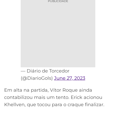
PUBLICIDADE
— Diário de Torcedor
(@DiarioGols)
June 27, 2023
Em alta na partida, Vítor Roque ainda
contabilizou mais um tento. Erick acionou
Khellven, que tocou para o craque finalizar.