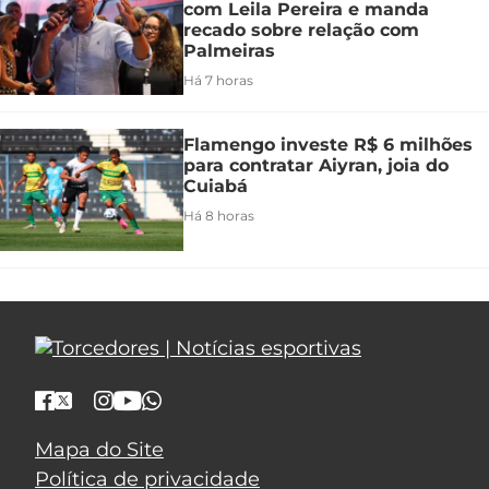
com Leila Pereira e manda
recado sobre relação com
Palmeiras
Há 7 horas
Flamengo investe R$ 6 milhões
para contratar Aiyran, joia do
Cuiabá
Há 8 horas
Mapa do Site
Política de privacidade