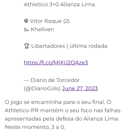
Athletico 3×0 Alianza Lima
⚽️ Vitor Roque (2)
🥾 Khellven
🏆 Libertadores | última rodada
https://t.co/MlXU2OAze3
— Diário de Torcedor
(@DiarioGols)
June 27, 2023
O jogo se encaminha para o seu final. O
Athletico-PR mantém o seu foco nas falhas
apresentadas pela defesa do Alianza Lima.
Neste momento, 3 a 0.