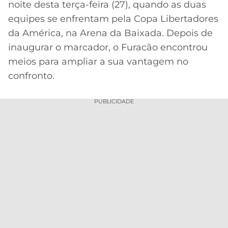
noite desta terça-feira (27), quando as duas
MERCADO
CÓDIGO
CORINTHIANS
equipes se enfrentam pela Copa Libertadores
DA
DE
LIBERTADORES
da América, na Arena da Baixada. Depois de
BOLA
INDICAÇÃO
SÃO
inaugurar o marcador, o Furacão encontrou
BET365
PAULO
COPA
meios para ampliar a sua vantagem no
PALPITES
DO
confronto.
CÓDIGO
BRASIL
SANTOS
BETANO
PUBLICIDADE
PREMIER
FLAMENGO
MELHORES
LEAGUE
APPS
DE
FLUMINENSE
COPA
APOSTAS
SUL-
BOTAFOGO
AMERICANA
CASSINOS
ONLINE
VASCO
LIGA
DOS
MELHORES
CAMPEÕES
INTERNACIONAL