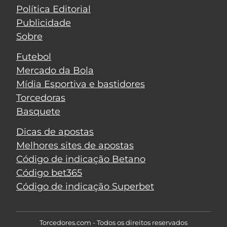
Política Editorial
Publicidade
Sobre
Futebol
Mercado da Bola
Mídia Esportiva e bastidores
Torcedoras
Basquete
Dicas de apostas
Melhores sites de apostas
Código de indicação Betano
Código bet365
Código de indicação Superbet
Torcedores.com - Todos os direitos reservados