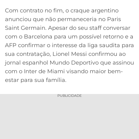
Com contrato no fim, o craque argentino
anunciou que não permaneceria no Paris
Saint Germain. Apesar do seu staff conversar
com o Barcelona para um possível retorno e a
AFP confirmar o interesse da liga saudita para
sua contratação, Lionel Messi confirmou ao
jornal espanhol Mundo Deportivo que assinou
com o Inter de Miami visando maior bem-
estar para sua família.
PUBLICIDADE