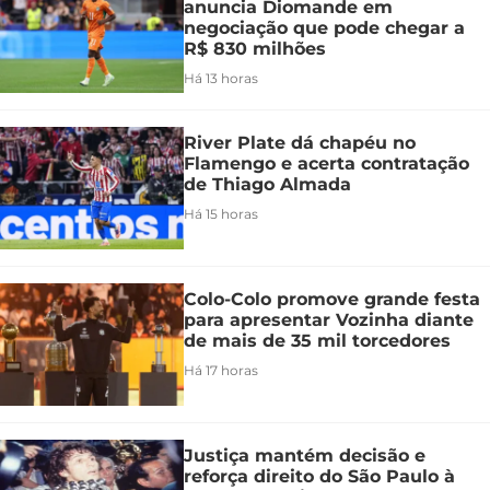
anuncia Diomande em
negociação que pode chegar a
R$ 830 milhões
Há 13 horas
River Plate dá chapéu no
Flamengo e acerta contratação
de Thiago Almada
Há 15 horas
Colo-Colo promove grande festa
para apresentar Vozinha diante
de mais de 35 mil torcedores
Há 17 horas
Justiça mantém decisão e
reforça direito do São Paulo à