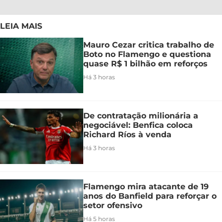
LEIA MAIS
Mauro Cezar critica trabalho de
Boto no Flamengo e questiona
quase R$ 1 bilhão em reforços
Há 3 horas
De contratação milionária a
negociável: Benfica coloca
Richard Ríos à venda
Há 3 horas
Flamengo mira atacante de 19
anos do Banfield para reforçar o
setor ofensivo
Há 5 horas