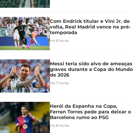
Com Endrick titular e Vini Jr. de
volta, Real Madrid vence na pré-
temporada
Há 6 horas
Messi teria sido alvo de ameaças
graves durante a Copa do Mundo
de 2026
Há 7 horas
Herói da Espanha na Copa,
Ferran Torres pede para deixar o
Barcelona rumo ao PSG
Há 8 horas