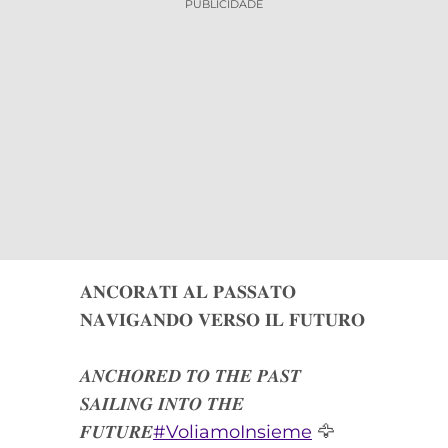
PUBLICIDADE
𝐀𝐍𝐂𝐎𝐑𝐀𝐓𝐈 𝐀𝐋 𝐏𝐀𝐒𝐒𝐀𝐓𝐎
𝐍𝐀𝐕𝐈𝐆𝐀𝐍𝐃𝐎 𝐕𝐄𝐑𝐒𝐎 𝐈𝐋 𝐅𝐔𝐓𝐔𝐑𝐎
𝑨𝑵𝑪𝑯𝑶𝑹𝑬𝑫 𝑻𝑶 𝑻𝑯𝑬 𝑷𝑨𝑺𝑻
𝑺𝑨𝑰𝑳𝑰𝑵𝑮 𝑰𝑵𝑻𝑶 𝑻𝑯𝑬
𝑭𝑼𝑻𝑼𝑹𝑬
#VoliamoInsieme
🦅