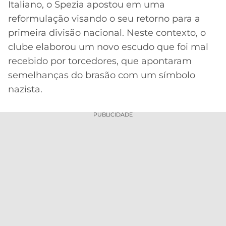
Italiano, o Spezia apostou em uma
MERCADO
CÓDIGO
CORINTHIANS
reformulação visando o seu retorno para a
DA
DE
LIBERTADORES
primeira divisão nacional. Neste contexto, o
BOLA
INDICAÇÃO
SÃO
clube elaborou um novo escudo que foi mal
BET365
PAULO
COPA
recebido por torcedores, que apontaram
PALPITES
DO
semelhanças do brasão com um símbolo
CÓDIGO
BRASIL
SANTOS
BETANO
nazista.
PREMIER
FLAMENGO
MELHORES
LEAGUE
PUBLICIDADE
APPS
DE
FLUMINENSE
COPA
APOSTAS
SUL-
BOTAFOGO
AMERICANA
CASSINOS
ONLINE
VASCO
LIGA
DOS
MELHORES
CAMPEÕES
INTERNACIONAL