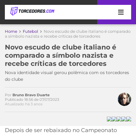
APOSTAS
Home
Futebol
Novo escudo de clube italiano é comparado
a símbolo nazista e recebe críticas de torcedores
ÚLTIMAS
DICAS
Novo escudo de clube italiano é
DE
comparado a símbolo nazista e
APOSTA
COPA
recebe críticas de torcedores
DO
MUNDO
MELHORES
Nova identidade visual gerou polêmica com os torcedores
SITES
do clube
DE
TIMES
APOSTAS
Por
Bruno Bravo Duarte
2026
Publicado 18:56 de 07/07/2023
Atualizado há 3 anos
CAMPEONATOS
MEU
TIME
CÓDIGO
MÍDIA
PROMOCIONAL
BRASILEIRÃO
Acesse o perfil do autor
ESPORTIVA
BETBOOM
PALMEIRAS
SÉRIE
Depois de ser rebaixado no Campeonato
no Twitter
A