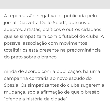
CASSINOS
ONLINE
LALIGA
2026
GRÊMIO
A repercussão negativa foi publicada pelo
jornal “Gazzetta Dello Sport”, que ouviu
ATLÉTICO
adeptos, artistas, políticos e outros cidadãos
MG
que se simpatizam com o futebol do clube. A
possível associação com movimentos
CRUZEIRO
totalitários está presente na predominância
do preto sobre o branco.
Ainda de acordo com a publicação, há uma
campanha contrária ao novo escudo do
Spezia. Os simpatizantes do clube sugerem a
mudança, sob a afirmação de que o brasão
“ofende a história da cidade”.