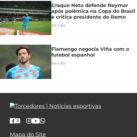
Craque Neto defende Neymar
após polêmica na Copa do Brasil
e critica presidente do Remo
Há 1 dia
Flamengo negocia Viña com o
futebol espanhol
Há 1 dia
Mapa do Site