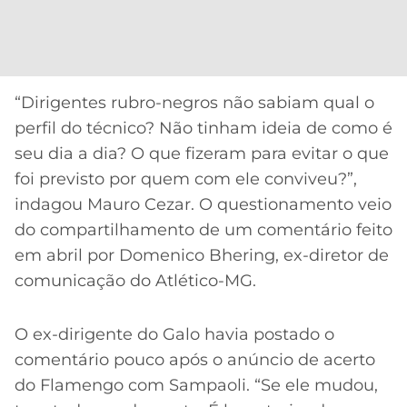
CASSINOS
ONLINE
LALIGA
2026
GRÊMIO
ATLÉTICO
“Dirigentes rubro-negros não sabiam qual o
MG
perfil do técnico? Não tinham ideia de como é
seu dia a dia? O que fizeram para evitar o que
CRUZEIRO
foi previsto por quem com ele conviveu?”,
indagou Mauro Cezar. O questionamento veio
do compartilhamento de um comentário feito
em abril por Domenico Bhering, ex-diretor de
comunicação do Atlético-MG.
O ex-dirigente do Galo havia postado o
comentário pouco após o anúncio de acerto
do Flamengo com Sampaoli. “Se ele mudou,