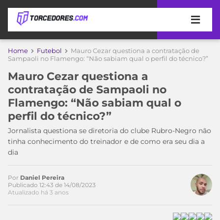
APOSTAS
Home
Futebol
Mauro Cezar questiona a contratação de
Sampaoli no Flamengo: “Não sabiam qual o perfil do técnico?”
ÚLTIMAS
DICAS
Mauro Cezar questiona a
DE
contratação de Sampaoli no
APOSTA
COPA
Flamengo: “Não sabiam qual o
DO
perfil do técnico?”
MUNDO
MELHORES
SITES
Jornalista questiona se diretoria do clube Rubro-Negro não
DE
tinha conhecimento do treinador e de como era seu dia a
TIMES
APOSTAS
dia
2026
CAMPEONATOS
MEU
Por
Daniel Pereira
TIME
Publicado 12:43 de 14/08/2023
CÓDIGO
Atualizado há 3 anos
MÍDIA
PROMOCIONAL
BRASILEIRÃO
ESPORTIVA
BETBOOM
PALMEIRAS
SÉRIE
A