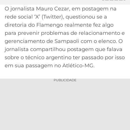
O jornalista Mauro Cezar, em postagem na
MERCADO
CÓDIGO
CORINTHIANS
DA
DE
LIBERTADORES
rede social ‘X’ (Twitter), questionou se a
BOLA
INDICAÇÃO
diretoria do Flamengo realmente fez algo
SÃO
BET365
PAULO
COPA
para prevenir problemas de relacionamento e
PALPITES
DO
gerenciamento de Sampaoli com o elenco. O
CÓDIGO
BRASIL
SANTOS
jornalista compartilhou postagem que falava
BETANO
sobre o técnico argentino ter passado por isso
PREMIER
FLAMENGO
em sua passagem no Atlético-MG.
MELHORES
LEAGUE
APPS
DE
FLUMINENSE
PUBLICIDADE
COPA
APOSTAS
SUL-
BOTAFOGO
AMERICANA
CASSINOS
ONLINE
VASCO
LIGA
DOS
MELHORES
CAMPEÕES
INTERNACIONAL