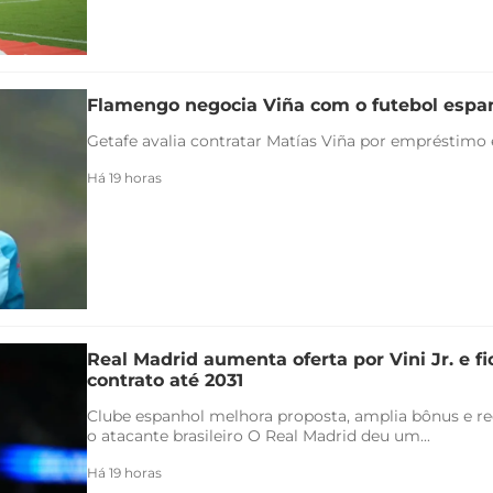
Flamengo negocia Viña com o futebol espa
Getafe avalia contratar Matías Viña por empréstimo
Há 19 horas
Real Madrid aumenta oferta por Vini Jr. e f
contrato até 2031
Clube espanhol melhora proposta, amplia bônus e re
o atacante brasileiro O Real Madrid deu um...
Há 19 horas