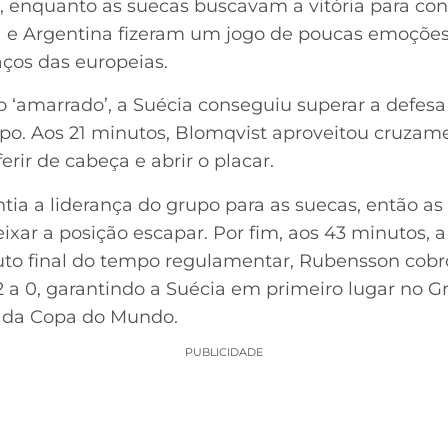
o, enquanto as suecas buscavam a vitória para con
a e Argentina fizeram um jogo de poucas emoçõe
ços das europeias.
‘amarrado’, a Suécia conseguiu superar a defesa 
o. Aos 21 minutos, Blomqvist aproveitou cruzame
rir de cabeça e abrir o placar.
antia a liderança do grupo para as suecas, então as
xar a posição escapar. Por fim, aos 43 minutos, a
nuto final do tempo regulamentar, Rubensson cob
2 a 0, garantindo a Suécia em primeiro lugar no G
 da Copa do Mundo.
PUBLICIDADE