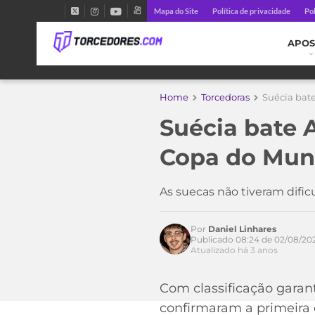
Mapa do Site
Política de privacidade
Pol
APOS
Home
Torcedoras
Suécia bat
Suécia bate 
Copa do Mun
As suecas não tiveram difi
Por
Daniel Linhares
Publicado 08:24 de 02/08/20
Atualizado há 3 anos
Com classificação garan
confirmaram a primeira