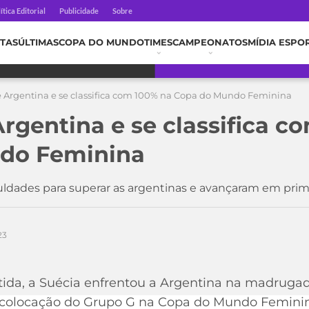
ítica Editorial
Publicidade
Sobre
TAS
ÚLTIMAS
COPA DO MUNDO
TIMES
CAMPEONATOS
MÍDIA ESPO
e Argentina e se classifica com 100% na Copa do Mundo Feminina
Argentina e se classifica c
do Feminina
culdades para superar as argentinas e avançaram em pri
23
tida, a Suécia enfrentou a Argentina na madrugad
 colocação do Grupo G na Copa do Mundo Feminina