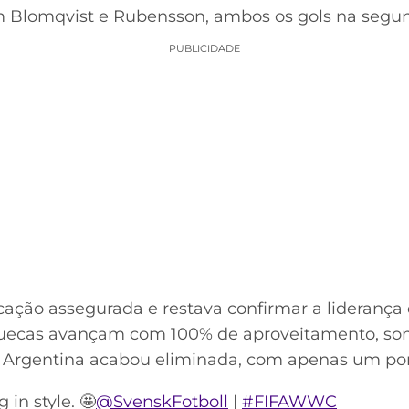
 Blomqvist e Rubensson, ambos os gols na segun
PUBLICIDADE
ficação assegurada e restava confirmar a liderança
s suecas avançam com 100% de aproveitamento, 
, a Argentina acabou eliminada, com apenas um p
 in style. 🤩
@SvenskFotboll
|
#FIFAWWC