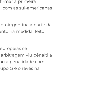
firmar a primeira
s, com as sul-americanas
da Argentina a partir da
nto na medida, feito
 europeias se
 arbitragem viu pênalti a
rou a penalidade com
rupo G e o revés na