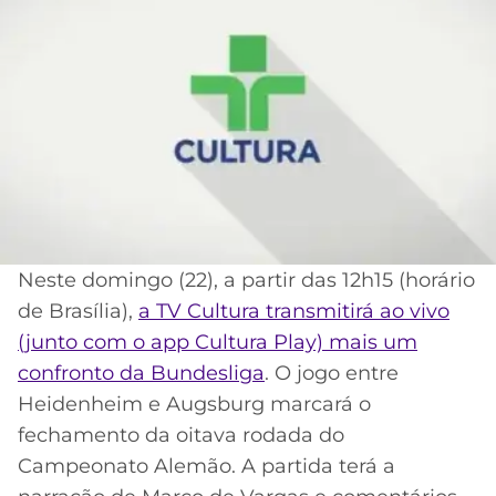
MERCADO
CÓDIGO
CORINTHIANS
DA
DE
LIBERTADORES
BOLA
INDICAÇÃO
Acesse o perfil do autor
SÃO
BET365
no Twitter
PAULO
COPA
PALPITES
DO
CÓDIGO
BRASIL
SANTOS
BETANO
PREMIER
FLAMENGO
MELHORES
LEAGUE
APPS
Neste domingo (22), a partir das 12h15 (horário
DE
FLUMINENSE
de Brasília),
a TV Cultura transmitirá ao vivo
COPA
APOSTAS
SUL-
(junto com o app Cultura Play) mais um
BOTAFOGO
AMERICANA
confronto da Bundesliga
. O jogo entre
CASSINOS
Heidenheim e Augsburg marcará o
ONLINE
VASCO
LIGA
fechamento da oitava rodada do
DOS
Campeonato Alemão. A partida terá a
MELHORES
CAMPEÕES
INTERNACIONAL