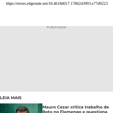
PUBLICIDADE
LEIA MAIS
Mauro Cezar critica trabalho de
Boto no Flamengo e questiona