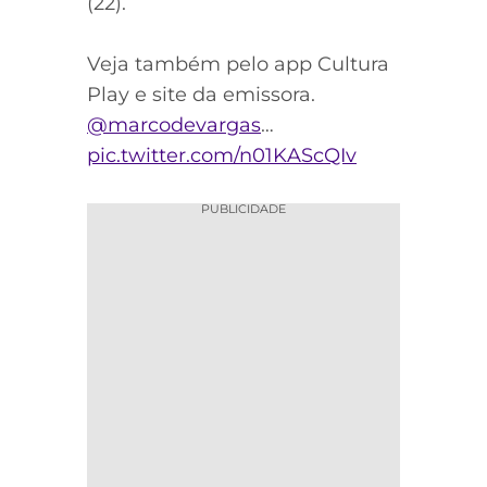
(22).
Veja também pelo app Cultura
Play e site da emissora.
@marcodevargas
…
pic.twitter.com/n01KAScQIv
PUBLICIDADE