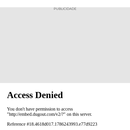
PUBLICIDADE