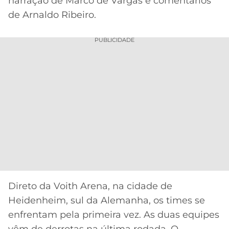
narração de Marco de Vargas e comentários
CASSINOS
ONLINE
de Arnaldo Ribeiro.
LALIGA
2026
GRÊMIO
PUBLICIDADE
ATLÉTICO
MG
CRUZEIRO
Direto da Voith Arena, na cidade de
Heidenheim, sul da Alemanha, os times se
enfrentam pela primeira vez. As duas equipes
vêm de derrotas na última rodada. O