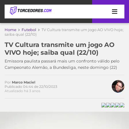
APOSTAS
Home
Futebol
TV Cultura transmite um jogo AO VIVO hoje;
saiba qual (22/10)
ÚLTIMAS
DICAS
TV Cultura transmite um jogo AO
DE
VIVO hoje; saiba qual (22/10)
APOSTA
COPA
Emissora paulista passará mais um confronto válido pelo
DO
Campeonato Alemão, a Bundesliga, neste domingo (22)
MUNDO
MELHORES
SITES
DE
Por
Marco Maciel
TIMES
Publicado 04:44 de 22/10/2023
APOSTAS
Atualizado há 3 anos
2026
CAMPEONATOS
MEU
TIME
CÓDIGO
MÍDIA
PROMOCIONAL
BRASILEIRÃO
ESPORTIVA
BETBOOM
PALMEIRAS
SÉRIE
A