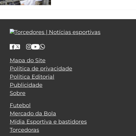
Mapa do Site
Política de privacidade
Política Editorial
Publicidade
Sobre
Futebol
Mercado da Bola
Mídia Esportiva e bastidores
Torcedoras