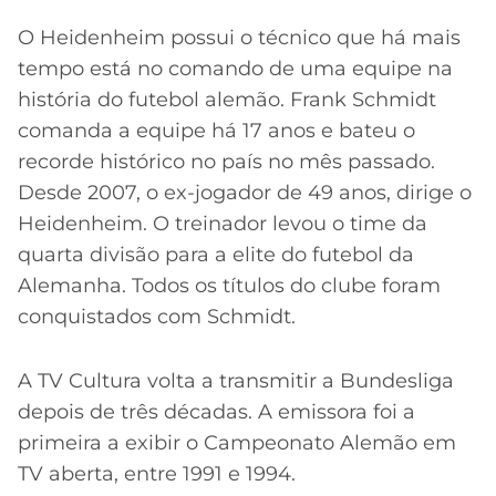
O Heidenheim possui o técnico que há mais
tempo está no comando de uma equipe na
história do futebol alemão. Frank Schmidt
comanda a equipe há 17 anos e bateu o
recorde histórico no país no mês passado.
Desde 2007, o ex-jogador de 49 anos, dirige o
Heidenheim. O treinador levou o time da
quarta divisão para a elite do futebol da
Alemanha. Todos os títulos do clube foram
conquistados com Schmidt.
A TV Cultura volta a transmitir a Bundesliga
depois de três décadas. A emissora foi a
primeira a exibir o Campeonato Alemão em
TV aberta, entre 1991 e 1994.