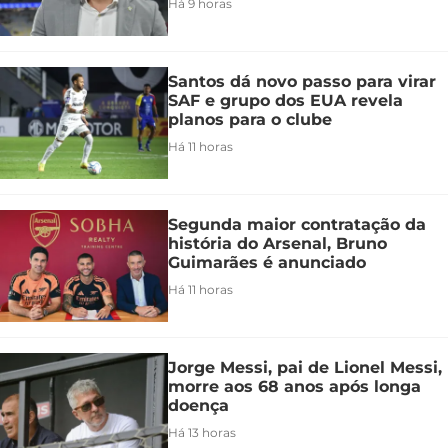
Há 9 horas
Santos dá novo passo para virar
SAF e grupo dos EUA revela
planos para o clube
Há 11 horas
Segunda maior contratação da
história do Arsenal, Bruno
Guimarães é anunciado
Há 11 horas
Jorge Messi, pai de Lionel Messi,
morre aos 68 anos após longa
doença
Há 13 horas