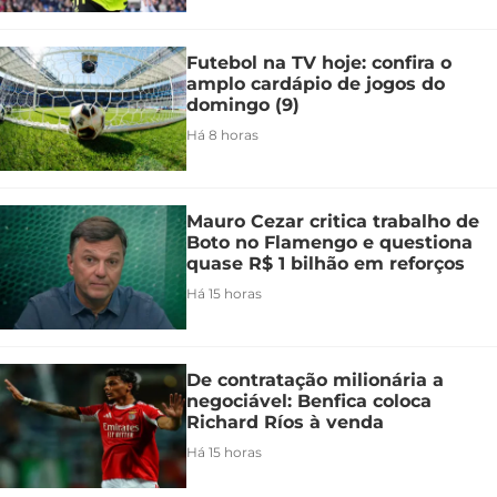
Futebol na TV hoje: confira o
amplo cardápio de jogos do
domingo (9)
Há 8 horas
Mauro Cezar critica trabalho de
Boto no Flamengo e questiona
quase R$ 1 bilhão em reforços
Há 15 horas
De contratação milionária a
negociável: Benfica coloca
Richard Ríos à venda
Há 15 horas