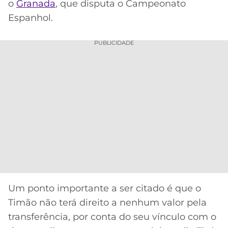
CASSINOS
o
Granada
, que disputa o Campeonato
ONLINE
Espanhol.
LALIGA
2026
GRÊMIO
PUBLICIDADE
ATLÉTICO
MG
CRUZEIRO
Um ponto importante a ser citado é que o
Timão não terá direito a nenhum valor pela
transferência, por conta do seu vínculo com o