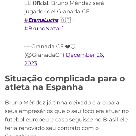
✍🏼 𝐎𝐟𝐢𝐜𝐢𝐚𝐥: Bruno Méndez será
jugador del Granada CF.
#𝙀𝙩𝙚𝙧𝙣𝙖𝙇𝙪𝙘𝙝𝙖
🇦🇹 |
#BrunoNazarí
— Granada CF ❤️⚪️
(@GranadaCF)
December 26,
2023
Situação complicada para o
atleta na Espanha
Bruno Méndez já tinha deixado claro para
seus empresários que o seu foco era atuar no
futebol europeu e caso seguisse no Brasil ele
teria renovado seu contrato com o