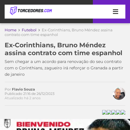
APOSTAS
Home
Futebol
Ex-Corinthians, Bruno Méndez assina
contrato com time espanhol
ÚLTIMAS
DICAS
Ex-Corinthians, Bruno Méndez
DE
assina contrato com time espanhol
APOSTA
COPA
Sem chegar a um acordo para renovação do seu contrato
DO
com o Corinthians, zagueiro irá reforçar o Granada a partir
MUNDO
MELHORES
de janeiro
SITES
DE
TIMES
APOSTAS
Por
Flavio Souza
Publicado 21:16 de 26/12/2023
2026
Atualizado há 2 anos
CAMPEONATOS
MEU
TIME
CÓDIGO
MÍDIA
PROMOCIONAL
BRASILEIRÃO
ESPORTIVA
BETBOOM
PALMEIRAS
SÉRIE
A