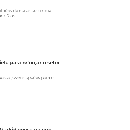
milhões de euros com uma
d Ríos...
eld para reforçar o setor
 busca jovens opções para o
l Madrid vence na pré-