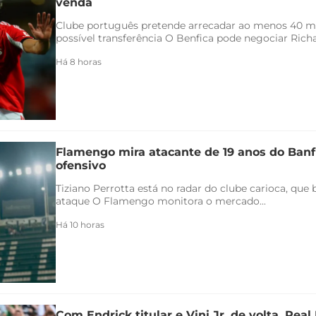
venda
Clube português pretende arrecadar ao menos 40 
possível transferência O Benfica pode negociar Richar
Há 8 horas
Flamengo mira atacante de 19 anos do Banfi
ofensivo
Tiziano Perrotta está no radar do clube carioca, que
ataque O Flamengo monitora o mercado...
Há 10 horas
Com Endrick titular e Vini Jr. de volta, Rea