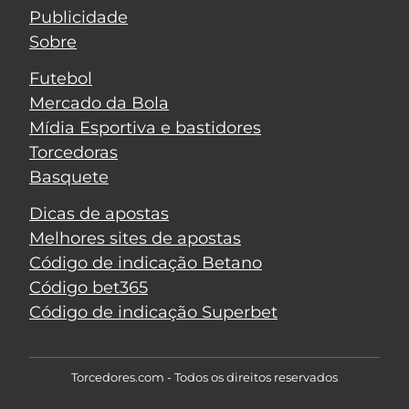
Publicidade
Sobre
Futebol
Mercado da Bola
Mídia Esportiva e bastidores
Torcedoras
Basquete
Dicas de apostas
Melhores sites de apostas
Código de indicação Betano
Código bet365
Código de indicação Superbet
Torcedores.com - Todos os direitos reservados