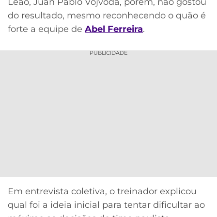
CASSINOS
Leão, Juan Pablo Vojvoda, porém, não gostou
ONLINE
do resultado, mesmo reconhecendo o quão é
LALIGA
2026
GRÊMIO
forte a equipe de
Abel Ferreira
.
ATLÉTICO
PUBLICIDADE
MG
CRUZEIRO
Em entrevista coletiva, o treinador explicou
qual foi a ideia inicial para tentar dificultar ao