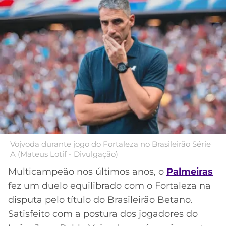
Acesse o perfil do autor
MERCADO
CÓDIGO
CORINTHIANS
no Twitter
DA
DE
LIBERTADORES
BOLA
INDICAÇÃO
SÃO
BET365
PAULO
COPA
PALPITES
DO
CÓDIGO
BRASIL
SANTOS
BETANO
PREMIER
FLAMENGO
MELHORES
LEAGUE
APPS
DE
FLUMINENSE
COPA
Vojvoda durante jogo do Fortaleza no Brasileirão Série
APOSTAS
A (Mateus Lotif - Divulgação)
SUL-
BOTAFOGO
AMERICANA
Multicampeão nos últimos anos, o
Palmeiras
CASSINOS
fez um duelo equilibrado com o Fortaleza na
ONLINE
VASCO
LIGA
disputa pelo título do Brasileirão Betano.
DOS
Satisfeito com a postura dos jogadores do
MELHORES
CAMPEÕES
INTERNACIONAL