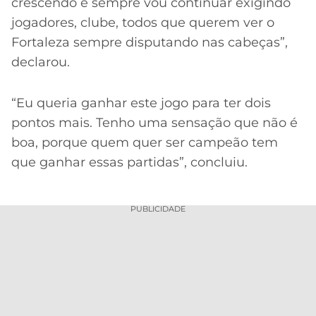
crescendo e sempre vou continuar exigindo
jogadores, clube, todos que querem ver o
Fortaleza sempre disputando nas cabeças”,
declarou.
“Eu queria ganhar este jogo para ter dois
pontos mais. Tenho uma sensação que não é
boa, porque quem quer ser campeão tem
que ganhar essas partidas”, concluiu.
PUBLICIDADE