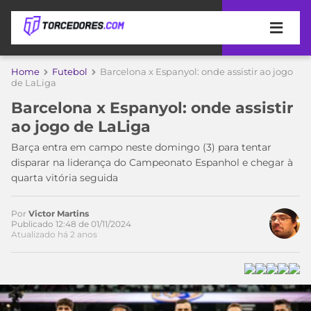
APOSTAS
Home
Futebol
Barcelona x Espanyol: onde assistir ao jogo
de LaLiga
ÚLTIMAS
DICAS
Barcelona x Espanyol: onde assistir
DE
ao jogo de LaLiga
APOSTA
COPA
Barça entra em campo neste domingo (3) para tentar
DO
disparar na liderança do Campeonato Espanhol e chegar à
MUNDO
MELHORES
quarta vitória seguida
SITES
DE
TIMES
APOSTAS
Por
Victor Martins
Publicado 12:48 de 01/11/2024
2026
Atualizado há 2 anos
CAMPEONATOS
MEU
TIME
CÓDIGO
MÍDIA
PROMOCIONAL
BRASILEIRÃO
ESPORTIVA
BETBOOM
PALMEIRAS
SÉRIE
A