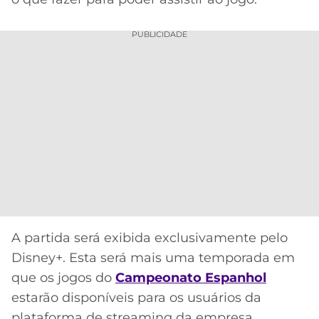
CASSINOS
ONLINE
LALIGA
2026
GRÊMIO
PUBLICIDADE
ATLÉTICO
MG
CRUZEIRO
A partida será exibida exclusivamente pelo
Disney+. Esta será mais uma temporada em
que os jogos do
Campeonato Espanhol
Acesse o perfil do autor
no Twitter
estarão disponíveis para os usuários da
plataforma de streaming da empresa