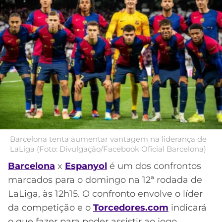
MERCADO
CÓDIGO
CORINTHIANS
DA
DE
LIBERTADORES
BOLA
INDICAÇÃO
SÃO
BET365
PAULO
COPA
PALPITES
DO
CÓDIGO
BRASIL
SANTOS
BETANO
PREMIER
FLAMENGO
MELHORES
LEAGUE
APPS
DE
FLUMINENSE
Barcelona tenta aumentar vantagem na liderança de
COPA
APOSTAS
LaLiga (Foto: Divulgação/Facebook Oficial Barcelona)
SUL-
BOTAFOGO
AMERICANA
Barcelona
x
Espanyol
é um dos confrontos
CASSINOS
marcados para o domingo na 12ª rodada de
ONLINE
VASCO
LIGA
LaLiga, às 12h15. O confronto envolve o líder
DOS
da competição e o
Torcedores.com
indicará
MELHORES
CAMPEÕES
INTERNACIONAL
o que fazer para poder assistir ao jogo.