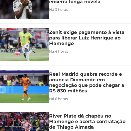
encerra longa novela
Há 3 horas
Zenit exige pagamento à vista
para liberar Luiz Henrique ao
Flamengo
Há 4 horas
Real Madrid quebra recorde e
anuncia Diomande em
negociação que pode chegar a
R$ 830 milhões
Há 6 horas
River Plate dá chapéu no
Flamengo e acerta contratação
de Thiago Almada