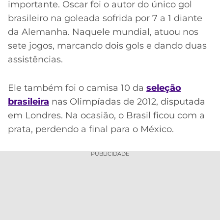
importante. Oscar foi o autor do único gol
brasileiro na goleada sofrida por 7 a 1 diante
da Alemanha. Naquele mundial, atuou nos
sete jogos, marcando dois gols e dando duas
assistências.
Ele também foi o camisa 10 da
seleção
brasileira
nas Olimpíadas de 2012, disputada
em Londres. Na ocasião, o Brasil ficou com a
prata, perdendo a final para o México.
PUBLICIDADE