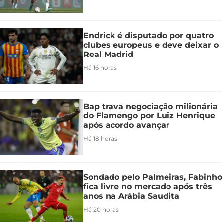
Endrick é disputado por quatro
clubes europeus e deve deixar o
Real Madrid
Há 16 horas
Bap trava negociação milionária
do Flamengo por Luiz Henrique
após acordo avançar
Há 18 horas
Sondado pelo Palmeiras, Fabinho
fica livre no mercado após três
anos na Arábia Saudita
Há 20 horas