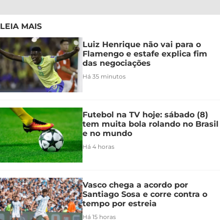
LEIA MAIS
Luiz Henrique não vai para o
Flamengo e estafe explica fim
das negociações
Há 35 minutos
Futebol na TV hoje: sábado (8)
tem muita bola rolando no Brasil
e no mundo
Há 4 horas
Vasco chega a acordo por
Santiago Sosa e corre contra o
tempo por estreia
Há 15 horas