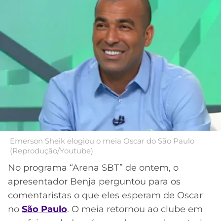
MERCADO
CÓDIGO
CORINTHIANS
DA
DE
LIBERTADORES
BOLA
INDICAÇÃO
SÃO
BET365
PAULO
COPA
PALPITES
DO
CÓDIGO
BRASIL
SANTOS
BETANO
PREMIER
FLAMENGO
MELHORES
LEAGUE
APPS
DE
FLUMINENSE
COPA
Emerson Sheik elogiou o meia Oscar do São Paulo
APOSTAS
(Reprodução/Youtube)
SUL-
BOTAFOGO
AMERICANA
No programa “Arena SBT” de ontem, o
CASSINOS
apresentador Benja perguntou para os
ONLINE
VASCO
LIGA
comentaristas o que eles esperam de Oscar
DOS
no
São Paulo
. O meia retornou ao clube em
MELHORES
CAMPEÕES
INTERNACIONAL