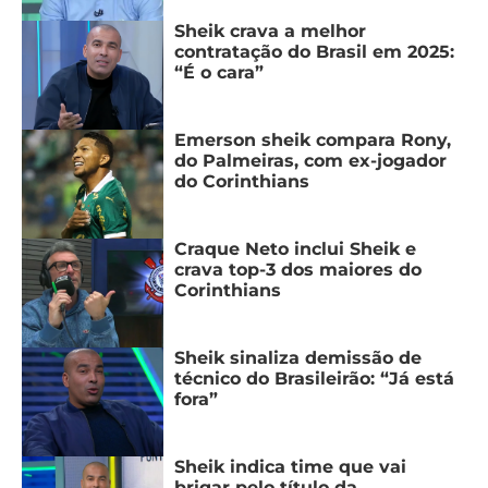
Sheik crava a melhor
contratação do Brasil em 2025:
“É o cara”
Emerson sheik compara Rony,
do Palmeiras, com ex-jogador
do Corinthians
Craque Neto inclui Sheik e
crava top-3 dos maiores do
Corinthians
Sheik sinaliza demissão de
técnico do Brasileirão: “Já está
fora”
Sheik indica time que vai
brigar pelo título da