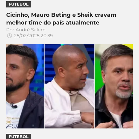
CASSINOS
FUTEBOL
ONLINE
LALIGA
2026
GRÊMIO
Cicinho, Mauro Beting e Sheik cravam
melhor time do país atualmente
Por
André Salem
ATLÉTICO
25/02/2025 20:39
MG
CRUZEIRO
FUTEBOL