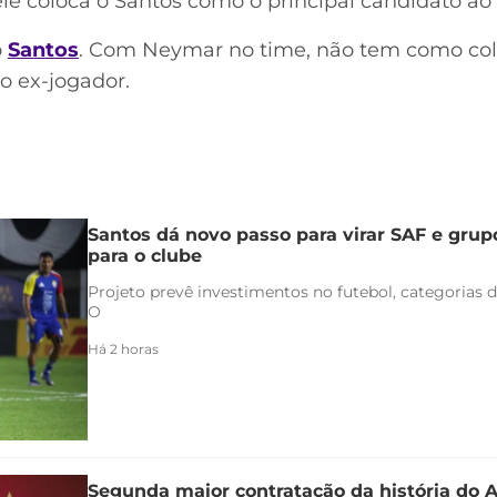
le coloca o Santos como o principal candidato ao t
o
Santos
. Com Neymar no time, não tem como col
 o ex-jogador.
Santos dá novo passo para virar SAF e grup
para o clube
Projeto prevê investimentos no futebol, categorias d
O
Há 2 horas
Segunda maior contratação da história do 