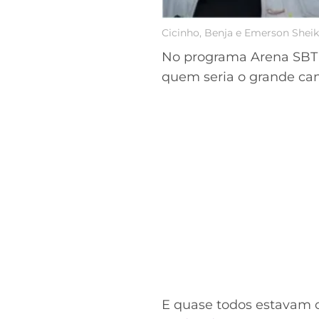
Cicinho, Benja e Emerson Sheik
No programa Arena SBT d
quem seria o grande can
E quase todos estavam 