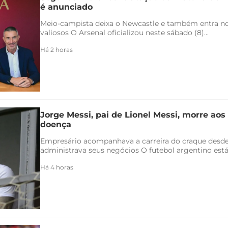
é anunciado
Meio-campista deixa o Newcastle e também entra no 
valiosos O Arsenal oficializou neste sábado (8)...
Há 2 horas
Jorge Messi, pai de Lionel Messi, morre aos
doença
Empresário acompanhava a carreira do craque desde
administrava seus negócios O futebol argentino está 
Há 4 horas