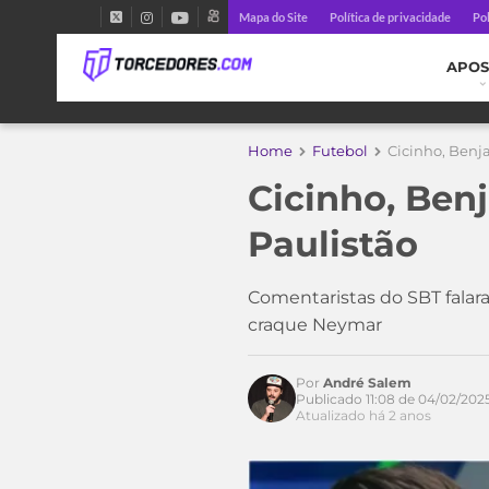
Mapa do Site
Política de privacidade
Pol
APOS
Home
Futebol
Cicinho, Benja
Cicinho, Benj
Paulistão
Acesse o perfil do autor
no Twitter
Comentaristas do SBT falar
craque Neymar
Por
André Salem
Publicado 11:08 de 04/02/202
Atualizado há 2 anos