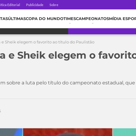
ítica Editorial
Publicidade
Sobre
TAS
ÚLTIMAS
COPA DO MUNDO
TIMES
CAMPEONATOS
MÍDIA ESPO
 e Sheik elegem o favorito ao título do Paulistão
a e Sheik elegem o favorito
am sobre a luta pelo título do campeonato estadual, qu
5