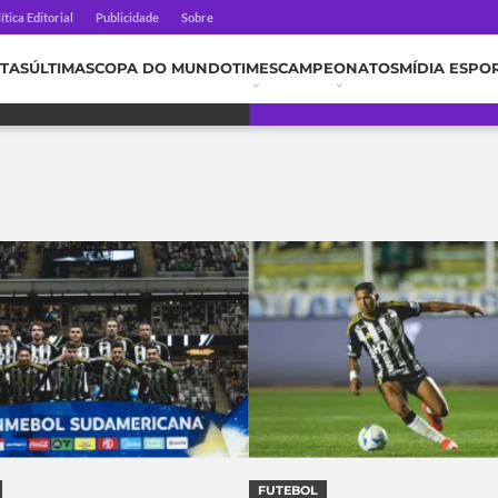
ítica Editorial
Publicidade
Sobre
TAS
ÚLTIMAS
COPA DO MUNDO
TIMES
CAMPEONATOS
MÍDIA ESPO
FUTEBOL