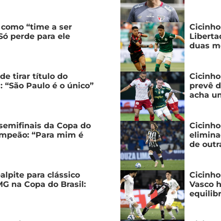
 como “time a ser
Cicinho
Só perde para ele
Liberta
duas m
e tirar título do
Cicinho
 “São Paulo é o único”
prevê d
acha u
 semifinais da Copa do
Cicinho
campeão: “Para mim é
elimina
de outr
lpite para clássico
Cicinho
MG na Copa do Brasil:
Vasco h
equilib