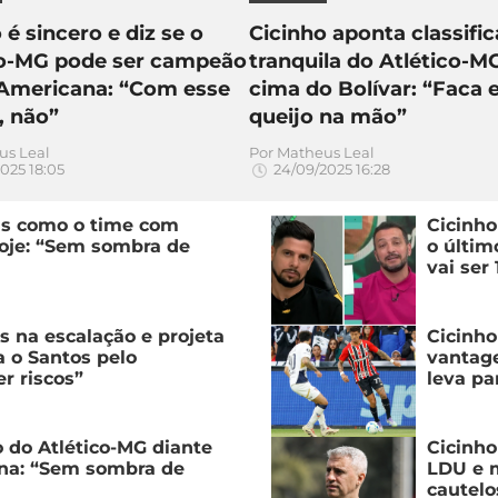
 é sincero e diz se o
Cicinho aponta classifi
co-MG pode ser campeão
tranquila do Atlético-
-Americana: “Com esse
cima do Bolívar: “Faca 
, não”
queijo na mão”
us Leal
Por
Matheus Leal
025 18:05
24/09/2025 16:28
as como o time com
Cicinho
hoje: “Sem sombra de
o últim
vai ser 
 na escalação e projeta
Cicinho
a o Santos pelo
vantag
er riscos”
leva pa
o do Atlético-MG diante
Cicinho
ana: “Sem sombra de
LDU e m
cautelo