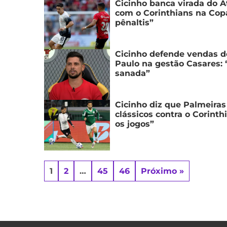
Cicinho banca virada do A
com o Corinthians na Copa
pênaltis”
Cicinho defende vendas d
Paulo na gestão Casares: 
sanada”
Cicinho diz que Palmeira
clássicos contra o Corinth
os jogos”
1
2
…
45
46
Próximo »