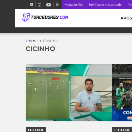
Mapa do Site
Política de privacidade
Pol
APOS
Home
Cicinho
CICINHO
FUTEBOL
FUTEBOL