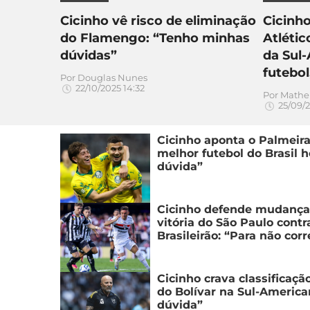
Cicinho vê risco de eliminação
Cicinho
do Flamengo: “Tenho minhas
Atléti
dúvidas”
da Sul
futebol
Por
Douglas Nunes
22/10/2025 14:32
Por
Mathe
25/09/2
Cicinho aponta o Palmeir
melhor futebol do Brasil 
dúvida”
Cicinho defende mudanças
vitória do São Paulo contr
Brasileirão: “Para não corr
Cicinho crava classificaçã
do Bolívar na Sul-Americ
dúvida”