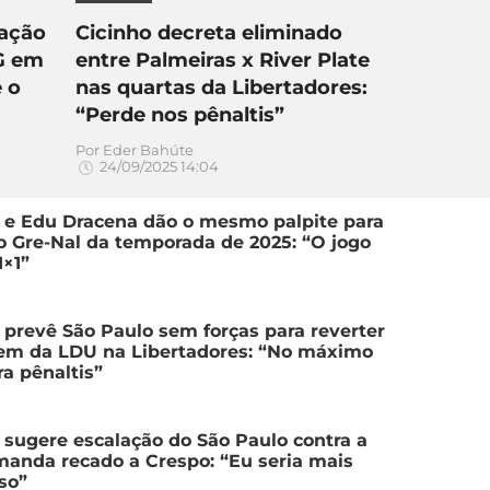
cação
Cicinho decreta eliminado
MG em
entre Palmeiras x River Plate
e o
nas quartas da Libertadores:
“Perde nos pênaltis”
Por
Eder Bahúte
24/09/2025 14:04
 e Edu Dracena dão o mesmo palpite para
o Gre-Nal da temporada de 2025: “O jogo
1×1”
 prevê São Paulo sem forças para reverter
em da LDU na Libertadores: “No máximo
ra pênaltis”
 sugere escalação do São Paulo contra a
anda recado a Crespo: “Eu seria mais
so”