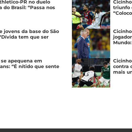
thletico-PR no duelo
Cicinho
 do Brasil: “Passa nos
triunfo
“Coloco
e jovens da base do São
Cicinho
“Dívida tem que ser
jogador
Mundo: 
s se apequena em
Cicinho
ians: “É nítido que sente
contra 
mais u