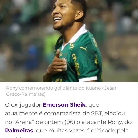
MERCADO
CÓDIGO
CORINTHIANS
DA
DE
LIBERTADORES
BOLA
INDICAÇÃO
SÃO
BET365
PAULO
COPA
PALPITES
DO
CÓDIGO
BRASIL
SANTOS
BETANO
PREMIER
FLAMENGO
MELHORES
LEAGUE
APPS
DE
FLUMINENSE
COPA
Rony comemorando gol diante do Ituano (Cesar
APOSTAS
Greco/Palmeiras)
SUL-
BOTAFOGO
AMERICANA
O ex-jogador
Emerson Sheik
, que
CASSINOS
atualmente é comentarista do SBT, elogiou
ONLINE
VASCO
LIGA
no “Arena” de ontem (06) o atacante Rony, do
DOS
Palmeiras
, que muitas vezes é criticado pela
MELHORES
CAMPEÕES
INTERNACIONAL