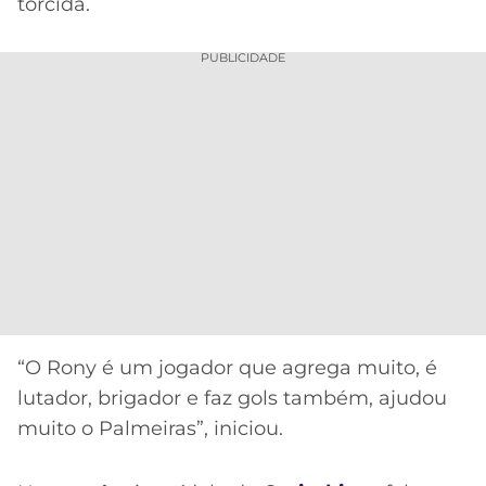
CASSINOS
torcida.
ONLINE
LALIGA
2026
GRÊMIO
PUBLICIDADE
ATLÉTICO
MG
CRUZEIRO
“O Rony é um jogador que agrega muito, é
lutador, brigador e faz gols também, ajudou
muito o Palmeiras”, iniciou.