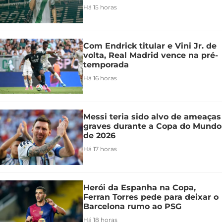
Há 15 horas
Com Endrick titular e Vini Jr. de
volta, Real Madrid vence na pré-
temporada
Há 16 horas
Messi teria sido alvo de ameaças
graves durante a Copa do Mundo
de 2026
Há 17 horas
Herói da Espanha na Copa,
Ferran Torres pede para deixar o
Barcelona rumo ao PSG
Há 18 horas