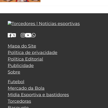
Mapa do Site
Política de privacidade
Política Editorial
Publicidade
Sobre
Futebol
Mercado da Bola
Mídia Esportiva e bastidores
Torcedoras
Basquete