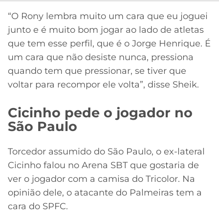
“O Rony lembra muito um cara que eu joguei
junto e é muito bom jogar ao lado de atletas
que tem esse perfil, que é o Jorge Henrique. É
um cara que não desiste nunca, pressiona
quando tem que pressionar, se tiver que
voltar para recompor ele volta”, disse Sheik.
Cicinho pede o jogador no
São Paulo
Torcedor assumido do São Paulo, o ex-lateral
Cicinho falou no Arena SBT que gostaria de
ver o jogador com a camisa do Tricolor. Na
opinião dele, o atacante do Palmeiras tem a
cara do SPFC.