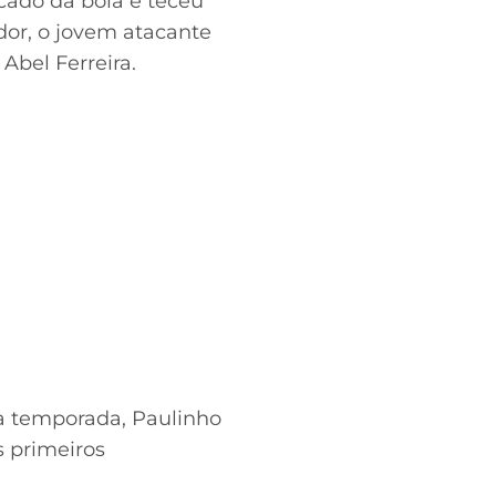
ado da bola e teceu
dor, o jovem atacante
Abel Ferreira.
ma temporada, Paulinho
 primeiros