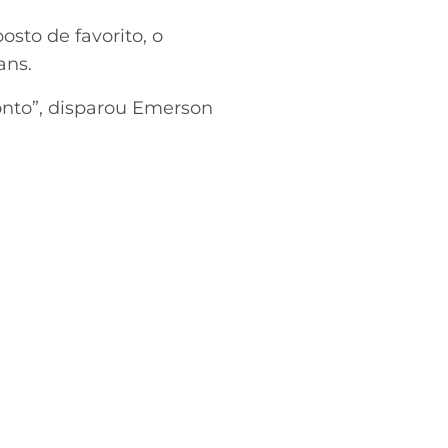
sto de favorito, o
ans.
ponto”, disparou Emerson