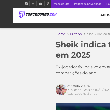
Mapa do Site
Política de privacidade
Pol
APOS
Home
Futebol
Sheik indica 
Sheik indica
em 2025
Ex-jogador foi incisivo em 
competições do ano
Por
Cido Vieira
Publicado 14:48 de 07/01/202
Atualizado há 2 anos
Acesse o perfil do autor
no Twitter