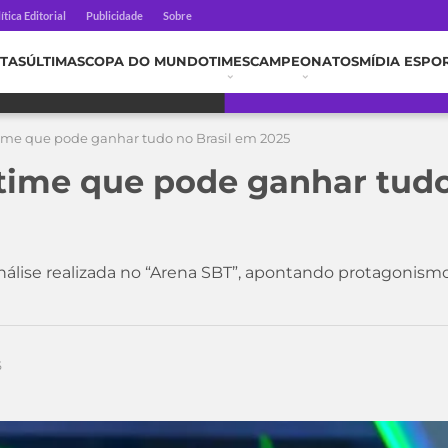
ítica Editorial
Publicidade
Sobre
TAS
ÚLTIMAS
COPA DO MUNDO
TIMES
CAMPEONATOS
MÍDIA ESPO
time que pode ganhar tudo no Brasil em 2025
 time que pode ganhar tudo
análise realizada no “Arena SBT”, apontando protagonism
5