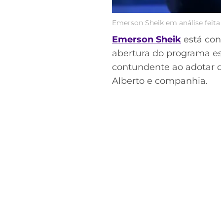
Emerson Sheik em análise feita
Emerson Sheik
está con
abertura do programa esp
contundente ao adotar o
Alberto e companhia.