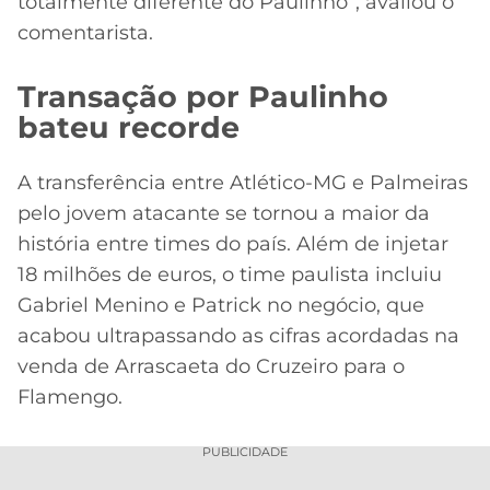
totalmente diferente do Paulinho”, avaliou o
comentarista.
Transação por Paulinho
bateu recorde
A transferência entre Atlético-MG e Palmeiras
pelo jovem atacante se tornou a maior da
história entre times do país. Além de injetar
18 milhões de euros, o time paulista incluiu
Gabriel Menino e Patrick no negócio, que
acabou ultrapassando as cifras acordadas na
venda de Arrascaeta do Cruzeiro para o
Flamengo.
PUBLICIDADE