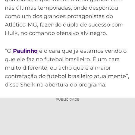
nas últimas temporadas, onde despontou
como um dos grandes protagonistas do
Atlético-MG, fazendo dupla de sucesso com
Hulk, no comando ofensivo alvinegro.
“O
Paulinho
é o cara que já estamos vendo o
que ele faz no futebol brasileiro. É um cara
muito diferente, eu acho que é a maior
contratação do futebol brasileiro atualmente”,
disse Sheik na abertura do programa.
PUBLICIDADE