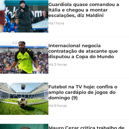
Guardiola quase comandou a
Itália e chegou a montar
escalações, diz Maldini
Há 1 hora
Internacional negocia
contratação de atacante que
disputou a Copa do Mundo
Há 3 horas
Futebol na TV hoje: confira o
amplo cardápio de jogos do
domingo (9)
Há 9 horas
Mauro Cezar critica trabalho de