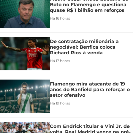
Boto no Flamengo e questiona
quase R$ 1 bilhão em reforços
Há 16 horas
De contratação milionária a
negociável: Benfica coloca
Richard Ríos à venda
Há 17 horas
Flamengo mira atacante de 19
anos do Banfield para reforçar o
setor ofensivo
Há 19 horas
Com Endrick titular e Vini Jr. de
volta, Real Madrid vence na pré-