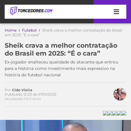
APOSTAS
Home
Futebol
Sheik crava a melhor contratação do Brasil
em 2025: “É o cara”
ÚLTIMAS
DICAS
Sheik crava a melhor contratação
DE
do Brasil em 2025: “É o cara”
APOSTA
COPA
Ex-jogador enalteceu qualidade do atacante que entrou
DO
para a história como investimento mais expressivo na
MUNDO
MELHORES
história do futebol nacional
SITES
DE
TIMES
APOSTAS
Por
Cido Vieira
Publicado 12:03 de 07/01/2025
2026
Atualizado há 2 anos
CAMPEONATOS
MEU
TIME
CÓDIGO
MÍDIA
PROMOCIONAL
BRASILEIRÃO
Acesse o perfil do autor
ESPORTIVA
BETBOOM
PALMEIRAS
SÉRIE
no Twitter
A