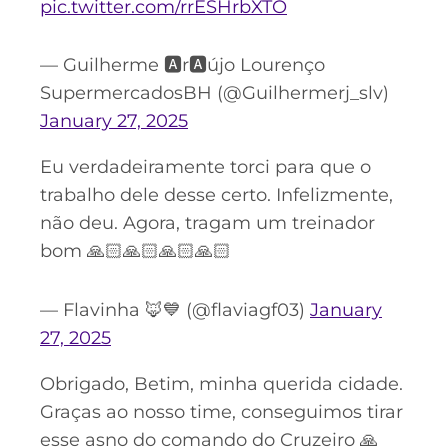
pic.twitter.com/rrESHrbXTO
— Guilherme 🅰️r🅰️újo Lourenço
SupermercadosBH (@Guilhermerj_slv)
January 27, 2025
Eu verdadeiramente torci para que o
trabalho dele desse certo. Infelizmente,
não deu. Agora, tragam um treinador
bom 🙏🏻🙏🏻🙏🏻🙏🏻
— Flavinha 🦊💙 (@flaviagf03)
January
27, 2025
Obrigado, Betim, minha querida cidade.
Graças ao nosso time, conseguimos tirar
esse asno do comando do Cruzeiro 🙏