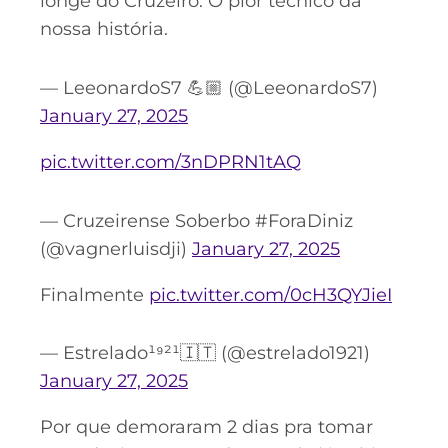
longe do Cruzeiro. O pior técnico da
nossa história.
— LeeonardoS7 💪🏼 (@LeeonardoS7)
January 27, 2025
pic.twitter.com/3nDPRN1tAQ
— Cruzeirense Soberbo #ForaDiniz
(@vagnerluisdji)
January 27, 2025
Finalmente
pic.twitter.com/0cH3QYJieI
— Estrelado¹⁹²¹🇮🇹 (@estrelado1921)
January 27, 2025
Por que demoraram 2 dias pra tomar