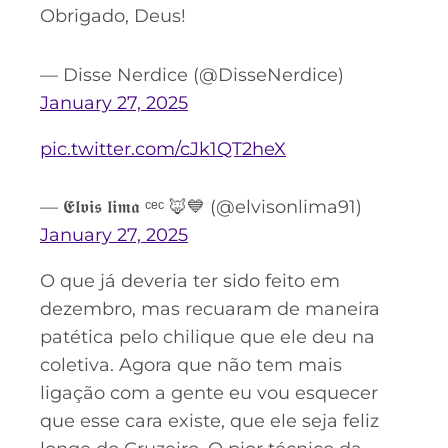
Obrigado, Deus!
— Disse Nerdice (@DisseNerdice)
January 27, 2025
pic.twitter.com/cJk1QT2heX
— 𝕰𝖑𝖛𝖎𝖘 𝖑𝖎𝖒𝖆 ᶜᵉᶜ 🦊💙 (@elvisonlima91)
January 27, 2025
O que já deveria ter sido feito em
dezembro, mas recuaram de maneira
patética pelo chilique que ele deu na
coletiva. Agora que não tem mais
ligação com a gente eu vou esquecer
que esse cara existe, que ele seja feliz