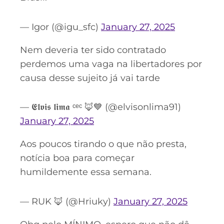
— Igor (@igu_sfc)
January 27, 2025
Nem deveria ter sido contratado
perdemos uma vaga na libertadores por
causa desse sujeito já vai tarde
— 𝕰𝖑𝖛𝖎𝖘 𝖑𝖎𝖒𝖆 ᶜᵉᶜ 🦊💙 (@elvisonlima91)
January 27, 2025
Aos poucos tirando o que não presta,
notícia boa para começar
humildemente essa semana.
— RUK 🦊 (@Hriuky)
January 27, 2025