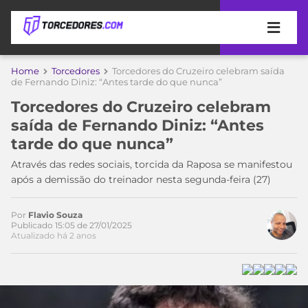
APOSTAS
Home
Torcedores
Torcedores do Cruzeiro celebram saída
de Fernando Diniz: “Antes tarde do que nunca”
ÚLTIMAS
DICAS
Torcedores do Cruzeiro celebram
DE
saída de Fernando Diniz: “Antes
APOSTA
COPA
tarde do que nunca”
DO
MUNDO
MELHORES
Através das redes sociais, torcida da Raposa se manifestou
SITES
após a demissão do treinador nesta segunda-feira (27)
DE
TIMES
APOSTAS
Por
Flavio Souza
2026
Publicado 15:05 de 27/01/2025
Atualizado há 2 anos
CAMPEONATOS
MEU
TIME
CÓDIGO
MÍDIA
PROMOCIONAL
BRASILEIRÃO
ESPORTIVA
BETBOOM
PALMEIRAS
SÉRIE
A