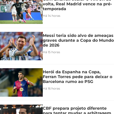
volta, Real Madrid vence na pré-
temporada
Há 14 horas
Messi teria sido alvo de ameaças
graves durante a Copa do Mundo
de 2026
Há 15 horas
Herói da Espanha na Copa,
Ferran Torres pede para deixar o
Barcelona rumo ao PSG
Há 16 horas
CBF prepara projeto diferente
para tentar mudar a arbitragem