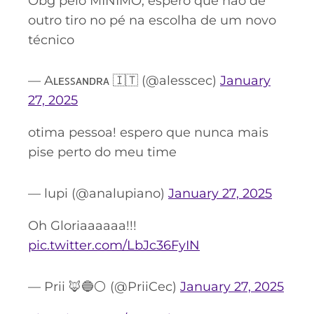
Obg pelo MÍNIMO, espero que não dê
outro tiro no pé na escolha de um novo
técnico
— Aʟᴇꜱꜱᴀɴᴅʀᴀ 🇮🇹 (@alesscec)
January
27, 2025
otima pessoa! espero que nunca mais
pise perto do meu time
— lupi (@analupiano)
January 27, 2025
Oh Gloriaaaaaa!!!
pic.twitter.com/LbJc36FyIN
— Prii 🦊🔵⚪️ (@PriiCec)
January 27, 2025