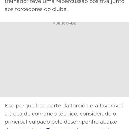
CASSINOS
treinador teve uma repercussão positiva junto
ONLINE
aos torcedores do clube.
LALIGA
2026
GRÊMIO
PUBLICIDADE
ATLÉTICO
MG
CRUZEIRO
Isso porque boa parte da torcida era favorável
a troca do comando técnico, considerado o
principal culpado pelo desempenho abaixo