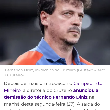
MERCADO
CÓDIGO
CORINTHIANS
DA
DE
LIBERTADORES
BOLA
INDICAÇÃO
SÃO
BET365
PAULO
COPA
PALPITES
DO
Acesse o perfil do autor
CÓDIGO
BRASIL
SANTOS
no Twitter
BETANO
PREMIER
FLAMENGO
MELHORES
LEAGUE
APPS
DE
FLUMINENSE
COPA
Fernando Diniz, ex-técnico do Cruzeiro (Gustavo Aleixo
APOSTAS
/ Cruzeiro)
SUL-
BOTAFOGO
AMERICANA
Depois de mais um tropeço no
Campeonato
CASSINOS
Mineiro
, a diretoria do Cruzeiro
anunciou a
ONLINE
VASCO
LIGA
demissão do técnico Fernando Diniz
na
DOS
manhã desta segunda-feira (27). A saída do
MELHORES
CAMPEÕES
INTERNACIONAL