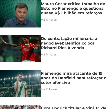
Mauro Cezar critica trabalho de
Boto no Flamengo e questiona
quase R$ 1 bilhão em reforços
Há 11 horas
De contratação milionária a
negociável: Benfica coloca
Richard Ríos à venda
Há 11 horas
Flamengo mira atacante de 19
anos do Banfield para reforçar o
setor ofensivo
Há 13 horas
Com Endrick titular e Vini Jr. de