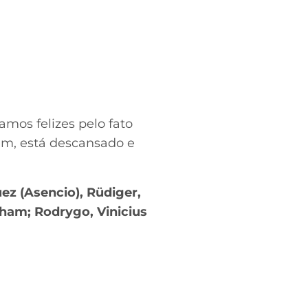
mos felizes pelo fato
bem, está descansado e
ez (Asencio), Rüdiger,
gham; Rodrygo, Vinicius