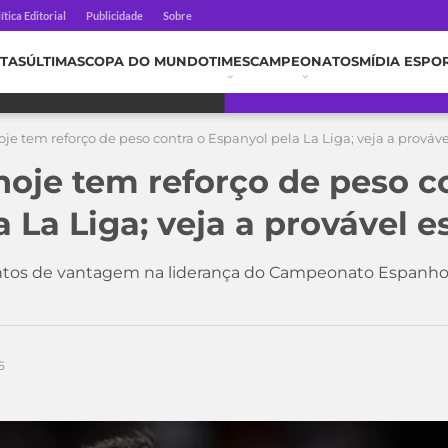
ítica Editorial
Publicidade
Sobre
TAS
ÚLTIMAS
COPA DO MUNDO
TIMES
CAMPEONATOS
MÍDIA ESPO
je tem reforço de peso contra o Espanyol pela La Liga; veja a prováv
hoje tem reforço de peso c
 La Liga; veja a provável 
tos de vantagem na liderança do Campeonato Espanhol
5