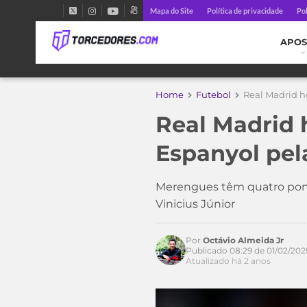
Mapa do Site
Política de privacidade
Pol
APOS
Home
Futebol
Real Madrid ho
Real Madrid 
Espanyol pela
Acesse o perfil do autor
Merengues têm quatro pon
no Twitter
Vinicius Júnior
Por
Octávio Almeida Jr
Publicado 08:29 de 01/02/202
Atualizado há 2 anos