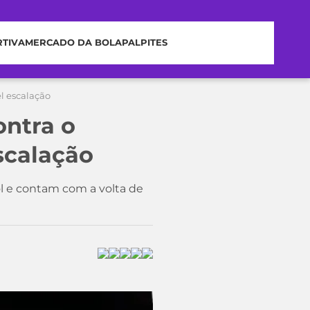
RTIVA
MERCADO DA BOLA
PALPITES
el escalação
ontra o
escalação
 e contam com a volta de