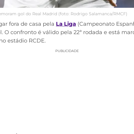
emoram gol do Real Madrid (foto: Rodrigo Salamanca/RMCF)
gar fora de casa pela
La Liga
(Campeonato Espanhol
l. O confronto é válido pela 22ª rodada e está ma
, no estádio RCDE.
PUBLICIDADE