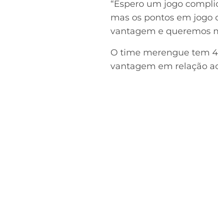
“Espero um jogo compli
mas os pontos em jogo c
vantagem e queremos man
O time merengue tem 49 p
vantagem em relação ao 