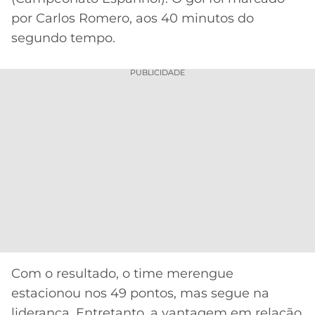
CASSINOS
ONLINE
por Carlos Romero, aos 40 minutos do
LALIGA
2026
GRÊMIO
segundo tempo.
ATLÉTICO
PUBLICIDADE
MG
CRUZEIRO
Com o resultado, o time merengue
estacionou nos 49 pontos, mas segue na
liderança. Entretanto, a vantagem em relação