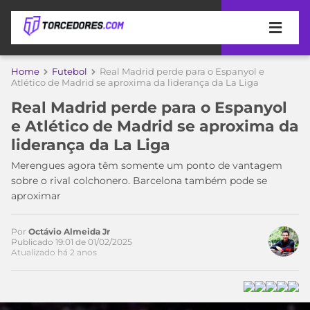
APOSTAS
Home
Futebol
Real Madrid perde para o Espanyol e
Atlético de Madrid se aproxima da liderança da La Liga
ÚLTIMAS
DICAS
Real Madrid perde para o Espanyol
DE
e Atlético de Madrid se aproxima da
APOSTA
COPA
liderança da La Liga
DO
MUNDO
MELHORES
Merengues agora têm somente um ponto de vantagem
SITES
sobre o rival colchonero. Barcelona também pode se
DE
aproximar
TIMES
Acesse o perfil do autor
APOSTAS
no Twitter
2026
Por
Octávio Almeida Jr
CAMPEONATOS
MEU
Publicado 19:01 de 01/02/2025
Atualizado há 2 anos
TIME
CÓDIGO
MÍDIA
PROMOCIONAL
BRASILEIRÃO
ESPORTIVA
BETBOOM
PALMEIRAS
SÉRIE
A