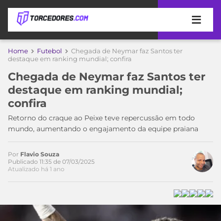
APOSTAS
Home
Futebol
Chegada de Neymar faz Santos ter
destaque em ranking mundial; confira
ÚLTIMAS
DICAS
Chegada de Neymar faz Santos ter
DE
destaque em ranking mundial;
APOSTA
COPA
confira
DO
MUNDO
MELHORES
Retorno do craque ao Peixe teve repercussão em todo
SITES
mundo, aumentando o engajamento da equipe praiana
DE
TIMES
APOSTAS
Por
Flavio Souza
2026
Publicado 11:35 de 07/03/2025
Atualizado há 1 ano
CAMPEONATOS
MEU
TIME
CÓDIGO
MÍDIA
PROMOCIONAL
BRASILEIRÃO
ESPORTIVA
BETBOOM
PALMEIRAS
SÉRIE
A