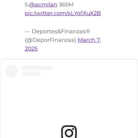
5.
@acmilan
365M
pic.twitter.com/xLYq1XuX2B
— Deportes&Finanzas®
(@DeporFinanzas)
March 7,
2025