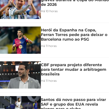
de 2026
Há 10 horas
Herói da Espanha na Copa,
Ferran Torres pede para deixar o
Barcelona rumo ao PSG
Há 11 horas
CBF prepara projeto diferente
para tentar mudar a arbitragem
brasileira
Há 11 horas
Santos dá novo passo para virar
SAF e grupo dos EUA revela
planos para o clube