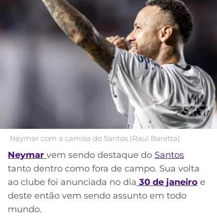
MERCADO
CÓDIGO
CORINTHIANS
DA
DE
LIBERTADORES
BOLA
INDICAÇÃO
SÃO
BET365
PAULO
COPA
PALPITES
DO
Acesse o perfil do autor
CÓDIGO
BRASIL
SANTOS
no Twitter
BETANO
PREMIER
FLAMENGO
MELHORES
LEAGUE
APPS
DE
FLUMINENSE
COPA
Neymar com a camisa do Santos (Raul Baretta)
APOSTAS
SUL-
Neymar
vem sendo destaque do
Santos
BOTAFOGO
AMERICANA
tanto dentro como fora de campo. Sua volta
CASSINOS
ONLINE
ao clube foi anunciada no dia
30 de janeiro
e
VASCO
LIGA
deste então vem sendo assunto em todo
DOS
MELHORES
CAMPEÕES
mundo.
INTERNACIONAL