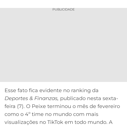
CASSINOS
ONLINE
LALIGA
PUBLICIDADE
2026
GRÊMIO
ATLÉTICO
MG
CRUZEIRO
Esse fato fica evidente no ranking da
Deportes & Finanzas,
publicado nesta sexta-
feira (7). O Peixe terminou o mês de fevereiro
como o 4º time no mundo com mais
visualizações no TikTok em todo mundo. A