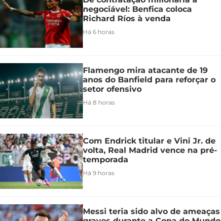
negociável: Benfica coloca
Richard Ríos à venda
Há 6 horas
Flamengo mira atacante de 19
anos do Banfield para reforçar o
setor ofensivo
Há 8 horas
Com Endrick titular e Vini Jr. de
volta, Real Madrid vence na pré-
temporada
Há 9 horas
Messi teria sido alvo de ameaças
graves durante a Copa do Mundo