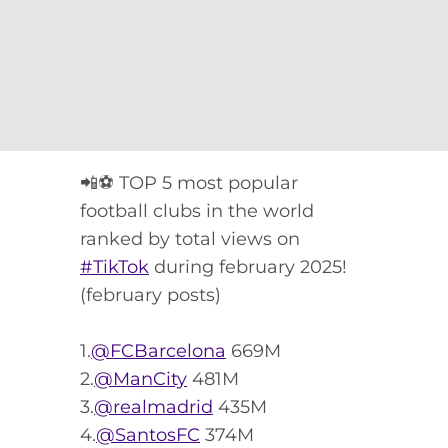
📲⚽ TOP 5 most popular
football clubs in the world
ranked by total views on
#TikTok
during february 2025!
(february posts)
1.
@FCBarcelona
669M
2.
@ManCity
481M
3.
@realmadrid
435M
4.
@SantosFC
374M