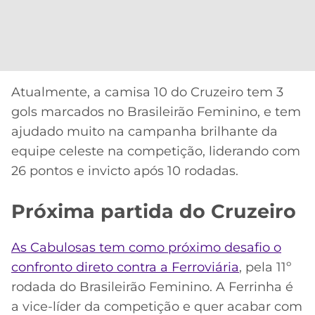
Atualmente, a camisa 10 do Cruzeiro tem 3
gols marcados no Brasileirão Feminino, e tem
ajudado muito na campanha brilhante da
equipe celeste na competição, liderando com
26 pontos e invicto após 10 rodadas.
Próxima partida do Cruzeiro
As Cabulosas tem como próximo desafio o
confronto direto contra a Ferroviária
, pela 11º
rodada do Brasileirão Feminino. A Ferrinha é
a vice-líder da competição e quer acabar com