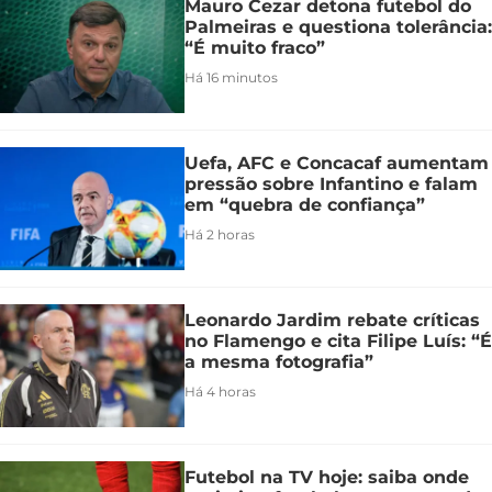
Mauro Cezar detona futebol do
Palmeiras e questiona tolerância:
“É muito fraco”
Há 16 minutos
Uefa, AFC e Concacaf aumentam
pressão sobre Infantino e falam
em “quebra de confiança”
Há 2 horas
Leonardo Jardim rebate críticas
no Flamengo e cita Filipe Luís: “É
a mesma fotografia”
Há 4 horas
Futebol na TV hoje: saiba onde