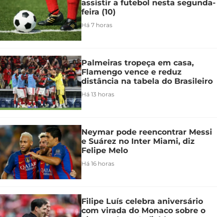
assistir a futebol nesta segunda-
feira (10)
Há 7 horas
Palmeiras tropeça em casa,
Flamengo vence e reduz
distância na tabela do Brasileiro
Há 13 horas
Neymar pode reencontrar Messi
e Suárez no Inter Miami, diz
Felipe Melo
Há 16 horas
Filipe Luís celebra aniversário
com virada do Monaco sobre o