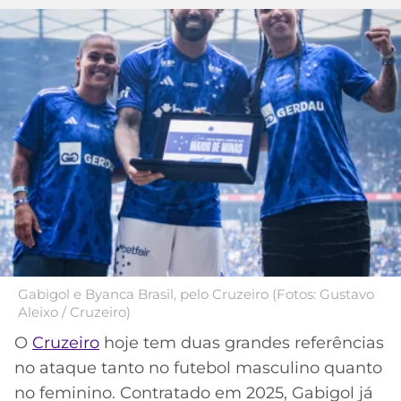
MERCADO
CÓDIGO
CORINTHIANS
DA
DE
LIBERTADORES
BOLA
INDICAÇÃO
SÃO
BET365
PAULO
COPA
PALPITES
DO
CÓDIGO
BRASIL
SANTOS
BETANO
PREMIER
FLAMENGO
MELHORES
LEAGUE
APPS
DE
FLUMINENSE
COPA
APOSTAS
SUL-
BOTAFOGO
AMERICANA
Gabigol e Byanca Brasil, pelo Cruzeiro (Fotos: Gustavo
Aleixo / Cruzeiro)
CASSINOS
ONLINE
O
Cruzeiro
hoje tem duas grandes referências
VASCO
LIGA
DOS
no ataque tanto no futebol masculino quanto
MELHORES
CAMPEÕES
no feminino. Contratado em 2025, Gabigol já
INTERNACIONAL