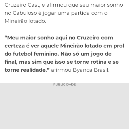
Cruzeiro Cast, e afirmou que seu maior sonho
no Cabuloso é jogar uma partida com o
Mineirão lotado.
“Meu maior sonho aqui no Cruzeiro com
certeza é ver aquele Mineirão lotado em prol
do futebol feminino. Não só um jogo de
final, mas sim que isso se torne rotina e se
torne realidade.”
afirmou Byanca Brasil.
PUBLICIDADE