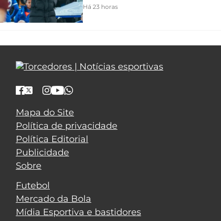
Há 23 horas
Mapa do Site
Política de privacidade
Política Editorial
Publicidade
Sobre
Futebol
Mercado da Bola
Mídia Esportiva e bastidores