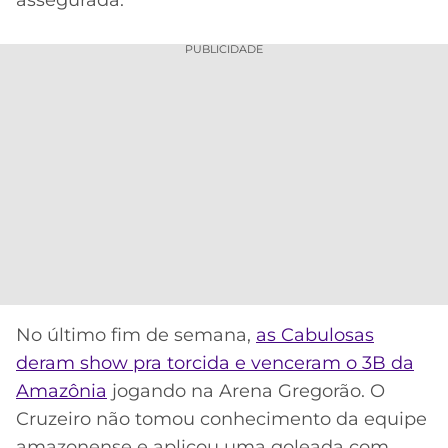
CASSINOS
ONLINE
LALIGA
2026
GRÊMIO
PUBLICIDADE
ATLÉTICO
MG
CRUZEIRO
No último fim de semana,
as Cabulosas
deram show pra torcida e venceram o 3B da
Amazônia
jogando na Arena Gregorão. O
Cruzeiro não tomou conhecimento da equipe
amazonense e aplicou uma goleada com