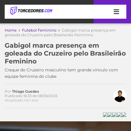
APOSTAS
Home
Futebol Feminino
Gabigol marca presença em
goleada do Cruzeiro pelo Brasileirão Feminino
ÚLTIMAS
DICAS
Gabigol marca presença em
DE
goleada do Cruzeiro pelo Brasileirão
APOSTA
COPA
Feminino
DO
MUNDO
MELHORES
Craque do Cruzeiro masculino tem grande vínculo com
SITES
equipe feminina do clube
DE
TIMES
APOSTAS
Por
Thiago Guedes
2026
Publicado 16:33 de 08/06/2025
Atualizado há 1 ano
CAMPEONATOS
MEU
TIME
CÓDIGO
MÍDIA
PROMOCIONAL
BRASILEIRÃO
ESPORTIVA
BETBOOM
PALMEIRAS
SÉRIE
A