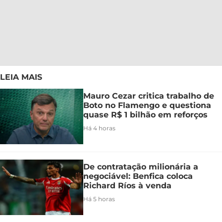
LEIA MAIS
Mauro Cezar critica trabalho de
Boto no Flamengo e questiona
quase R$ 1 bilhão em reforços
Há 4 horas
De contratação milionária a
negociável: Benfica coloca
Richard Ríos à venda
Há 5 horas