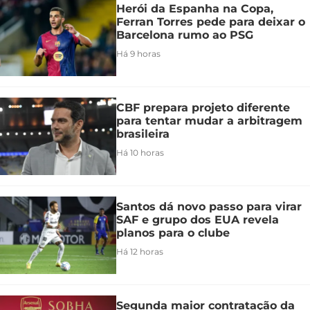
Herói da Espanha na Copa,
Ferran Torres pede para deixar o
Barcelona rumo ao PSG
Há 9 horas
CBF prepara projeto diferente
para tentar mudar a arbitragem
brasileira
Há 10 horas
Santos dá novo passo para virar
SAF e grupo dos EUA revela
planos para o clube
Há 12 horas
Segunda maior contratação da