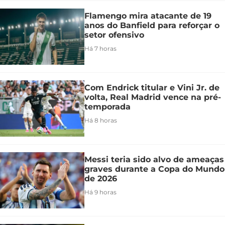
Flamengo mira atacante de 19
anos do Banfield para reforçar o
setor ofensivo
Há 7 horas
Com Endrick titular e Vini Jr. de
volta, Real Madrid vence na pré-
temporada
Há 8 horas
Messi teria sido alvo de ameaças
graves durante a Copa do Mundo
de 2026
Há 9 horas