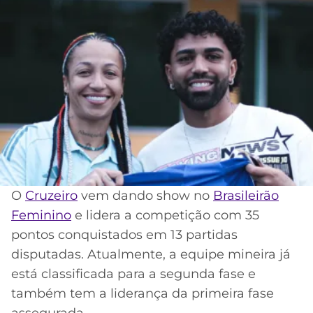
MERCADO
CÓDIGO
CORINTHIANS
DA
DE
LIBERTADORES
BOLA
INDICAÇÃO
SÃO
BET365
PAULO
COPA
PALPITES
DO
CÓDIGO
BRASIL
SANTOS
BETANO
PREMIER
FLAMENGO
MELHORES
LEAGUE
APPS
DE
FLUMINENSE
O
Cruzeiro
vem dando show no
Brasileirão
COPA
APOSTAS
SUL-
Feminino
e lidera a competição com 35
BOTAFOGO
AMERICANA
pontos conquistados em 13 partidas
CASSINOS
disputadas. Atualmente, a equipe mineira já
ONLINE
VASCO
LIGA
está classificada para a segunda fase e
DOS
também tem a liderança da primeira fase
MELHORES
CAMPEÕES
INTERNACIONAL
assegurada.