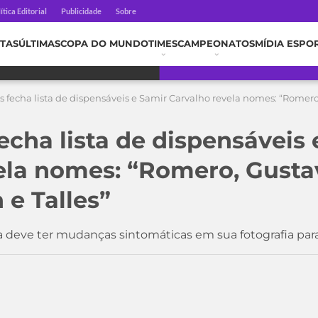
ítica Editorial
Publicidade
Sobre
TAS
ÚLTIMAS
COPA DO MUNDO
TIMES
CAMPEONATOS
MÍDIA ESPO
s fecha lista de dispensáveis e Samir Carvalho revela nomes: “Romer
echa lista de dispensáveis
ela nomes: “Romero, Gusta
 e Talles”
ta deve ter mudanças sintomáticas em sua fotografia pa