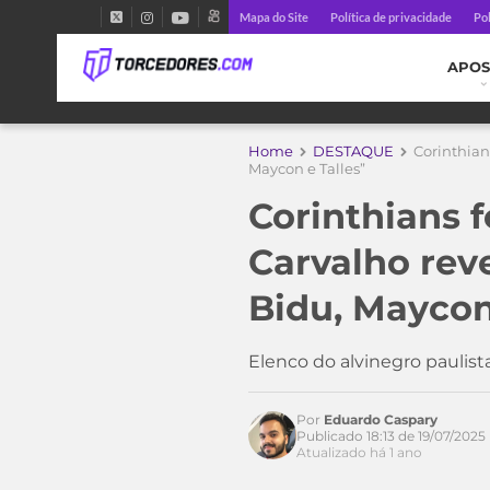
Mapa do Site
Política de privacidade
Pol
APOS
Home
DESTAQUE
Corinthian
Maycon e Talles”
Corinthians f
Carvalho rev
Bidu, Maycon
Acesse o perfil do autor
no Twitter
Elenco do alvinegro paulis
Por
Eduardo Caspary
Publicado 18:13 de 19/07/2025
Atualizado há 1 ano