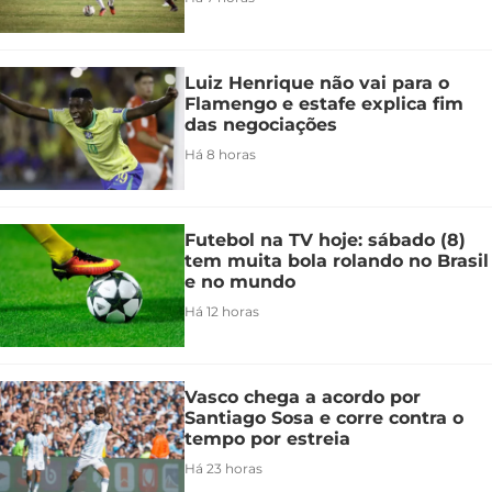
Luiz Henrique não vai para o
Flamengo e estafe explica fim
das negociações
Há 8 horas
Futebol na TV hoje: sábado (8)
tem muita bola rolando no Brasil
e no mundo
Há 12 horas
Vasco chega a acordo por
Santiago Sosa e corre contra o
tempo por estreia
Há 23 horas