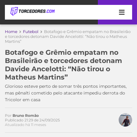
APOSTAS
Home
Futebol
Botafogo e Grêmio empatam no Brasileirão
e torcedores detonam Davide Ancelotti: “Não tirou o Matheus
Martins”
ÚLTIMAS
DICAS
DE
Botafogo e Grêmio empatam no
APOSTA
COPA
Brasileirão e torcedores detonam
DO
Davide Ancelotti: “Não tirou o
MUNDO
MELHORES
Matheus Martins”
SITES
DE
Glorioso esteve perto de somar três pontos importantes,
TIMES
APOSTAS
mas pênalti cometido pelo atacante impediu derrota do
2026
Tricolor em casa
CAMPEONATOS
MEU
TIME
Por
Bruno Romão
CÓDIGO
Publicado 21:29 de 24/09/2025
MÍDIA
PROMOCIONAL
BRASILEIRÃO
Atualizado há 11 meses
ESPORTIVA
BETBOOM
PALMEIRAS
SÉRIE
A