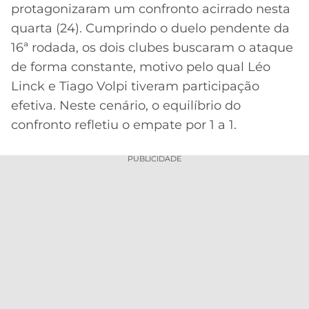
CASSINOS
protagonizaram um confronto acirrado nesta
ONLINE
LALIGA
quarta (24). Cumprindo o duelo pendente da
2026
GRÊMIO
16ª rodada, os dois clubes buscaram o ataque
de forma constante, motivo pelo qual Léo
ATLÉTICO
MG
Linck e Tiago Volpi tiveram participação
efetiva. Neste cenário, o equilíbrio do
CRUZEIRO
confronto refletiu o empate por 1 a 1.
PUBLICIDADE