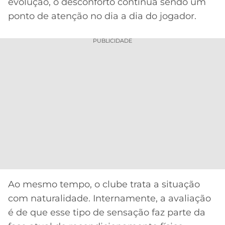
CASSINOS
evolução, o desconforto continua sendo um
ONLINE
ponto de atenção no dia a dia do jogador.
LALIGA
2026
GRÊMIO
PUBLICIDADE
ATLÉTICO
MG
CRUZEIRO
Ao mesmo tempo, o clube trata a situação
com naturalidade. Internamente, a avaliação
é de que esse tipo de sensação faz parte da