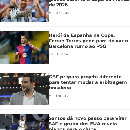
de 2026
Há 10 horas
Herói da Espanha na Copa,
Ferran Torres pede para deixar o
Barcelona rumo ao PSG
Há 10 horas
CBF prepara projeto diferente
para tentar mudar a arbitragem
brasileira
Há 11 horas
Santos dá novo passo para virar
SAF e grupo dos EUA revela
planos para o clube