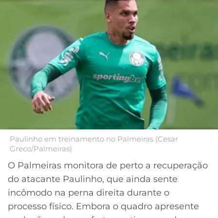
MERCADO
CÓDIGO
CORINTHIANS
DA
DE
LIBERTADORES
BOLA
INDICAÇÃO
SÃO
BET365
PAULO
COPA
PALPITES
DO
CÓDIGO
BRASIL
SANTOS
BETANO
PREMIER
FLAMENGO
MELHORES
LEAGUE
APPS
DE
FLUMINENSE
COPA
Paulinho em treinamento no Palmeiras (Cesar
APOSTAS
Greco/Palmeiras)
SUL-
BOTAFOGO
AMERICANA
O Palmeiras monitora de perto a recuperação
CASSINOS
do atacante Paulinho, que ainda sente
ONLINE
VASCO
LIGA
incômodo na perna direita durante o
DOS
processo físico. Embora o quadro apresente
MELHORES
CAMPEÕES
INTERNACIONAL