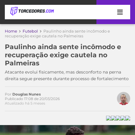
APOSTAS
Home
Futebol
Paulinho ainda sente incômodo e
recuperação exige cautela no Palmeiras
ÚLTIMAS
DICAS
Paulinho ainda sente incômodo e
DE
recuperação exige cautela no
APOSTA
COPA
Palmeiras
DO
MUNDO
MELHORES
Atacante evolui fisicamente, mas desconforto na perna
SITES
direita segue presente durante processo de fortalecimento
DE
TIMES
APOSTAS
Por
Douglas Nunes
2026
Publicado 17:08 de 20/03/2026
Atualizado há 5 meses
CAMPEONATOS
MEU
TIME
CÓDIGO
MÍDIA
PROMOCIONAL
BRASILEIRÃO
ESPORTIVA
BETBOOM
PALMEIRAS
SÉRIE
A