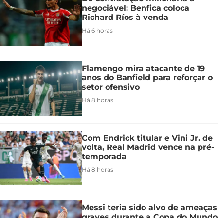
negociável: Benfica coloca
Richard Ríos à venda
Há 6 horas
Flamengo mira atacante de 19
anos do Banfield para reforçar o
setor ofensivo
Há 8 horas
Com Endrick titular e Vini Jr. de
volta, Real Madrid vence na pré-
temporada
Há 8 horas
Messi teria sido alvo de ameaças
graves durante a Copa do Mundo