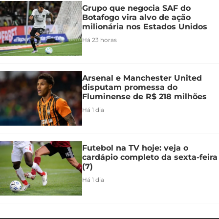
Grupo que negocia SAF do
Botafogo vira alvo de ação
milionária nos Estados Unidos
Há 23 horas
Arsenal e Manchester United
disputam promessa do
Fluminense de R$ 218 milhões
Há 1 dia
Futebol na TV hoje: veja o
cardápio completo da sexta-feira
(7)
Há 1 dia