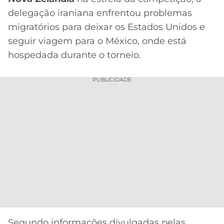
CASSINOS
ONLINE
delegação iraniana enfrentou problemas
LALIGA
2026
GRÊMIO
migratórios para deixar os Estados Unidos e
seguir viagem para o México, onde está
ATLÉTICO
hospedada durante o torneio.
MG
PUBLICIDADE
CRUZEIRO
Segundo informações divulgadas pelas