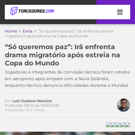
APOSTAS
Home
Extra
“Só queremos paz”: Irã enfrenta drama
migratório após estreia na Copa do Mundo
ÚLTIMAS
DICAS
“Só queremos paz”: Irã enfrenta
DE
drama migratório após estreia na
APOSTA
COPA
Copa do Mundo
DO
MUNDO
MELHORES
Jogadores e integrantes da comissão técnica foram retidos
SITES
em aeroporto após empate com a Nova Zelândia,
DE
enquanto técnico denuncia dificuldades durante o Mundial
TIMES
APOSTAS
2026
Por
Luiz Gustavo Moreira
CAMPEONATOS
MEU
Publicado 08:32 de 16/06/2026
Atualizado há 2 meses
TIME
CÓDIGO
MÍDIA
PROMOCIONAL
BRASILEIRÃO
ESPORTIVA
BETBOOM
PALMEIRAS
SÉRIE
A