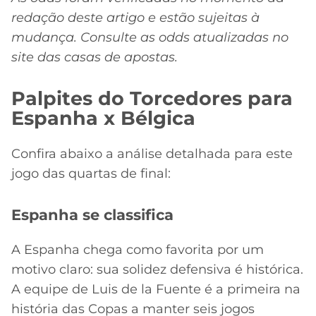
redação deste artigo e estão sujeitas à
mudança. Consulte as odds atualizadas no
site das casas de apostas.
Palpites do Torcedores para
Espanha x Bélgica
Confira abaixo a análise detalhada para este
jogo das quartas de final:
Espanha se classifica
A Espanha chega como favorita por um
motivo claro: sua solidez defensiva é histórica.
A equipe de Luis de la Fuente é a primeira na
história das Copas a manter seis jogos