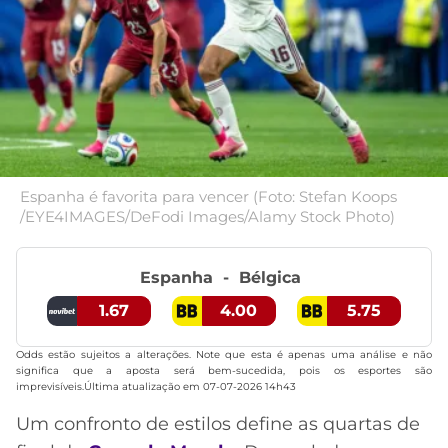
MERCADO
CÓDIGO
CORINTHIANS
DA
DE
LIBERTADORES
BOLA
INDICAÇÃO
SÃO
BET365
PAULO
COPA
PALPITES
DO
CÓDIGO
BRASIL
SANTOS
BETANO
Espanha é favorita para vencer (Foto: Stefan Koops
PREMIER
/EYE4IMAGES/DeFodi Images/Alamy Stock Photo)
FLAMENGO
MELHORES
LEAGUE
APPS
DE
FLUMINENSE
Espanha
Bélgica
COPA
APOSTAS
SUL-
1.67
4.00
5.75
BOTAFOGO
AMERICANA
CASSINOS
Odds estão sujeitos a alterações. Note que esta é apenas uma análise e não
ONLINE
significa que a aposta será bem-sucedida, pois os esportes são
VASCO
LIGA
imprevisíveis.Última atualização em
07-07-2026 14h43
DOS
Um confronto de estilos define as quartas de
MELHORES
CAMPEÕES
INTERNACIONAL