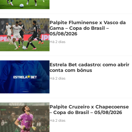
Palpite Fluminense x Vasco da
Gama – Copa do Brasil –
05/08/2026
Há 2 dias
Estrela Bet cadastro: como abrir
conta com bônus
Há 2 dias
Palpite Cruzeiro x Chapecoense
– Copa do Brasil – 05/08/2026
Há 2 dias