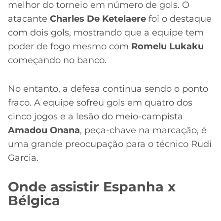
melhor do torneio em número de gols. O
atacante
Charles De Ketelaere
foi o destaque
com dois gols, mostrando que a equipe tem
poder de fogo mesmo com
Romelu Lukaku
começando no banco.
No entanto, a defesa continua sendo o ponto
fraco. A equipe sofreu gols em quatro dos
cinco jogos e a lesão do meio-campista
Amadou Onana
, peça-chave na marcação, é
uma grande preocupação para o técnico Rudi
Garcia.
Onde assistir Espanha x
Bélgica