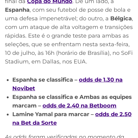
CASSINOS
final da
Copa do Mundo
. De um lado, a
ONLINE
Espanha
, com seu futebol de posse de bola e
LALIGA
2026
GRÊMIO
uma defesa impenetrável; do outro, a
Bélgica
,
com um ataque de alta voltagem e transições
ATLÉTICO
rápidas. Este é o grande teste para ambas as
MG
seleções, que se enfrentam nesta sexta-feira,
10 de julho, às 16h (horário de Brasília), no SoFi
CRUZEIRO
Stadium, em Dallas, nos EUA.
Espanha se classifica –
odds de 1.30 na
Novibet
Espanha se classifica e Ambas as equipes
marcam –
odds de 2.40 na Betboom
Lamine Yamal para marcar –
odds de 2.50
na Bet da Sorte
As odds foram verificadas no momento da