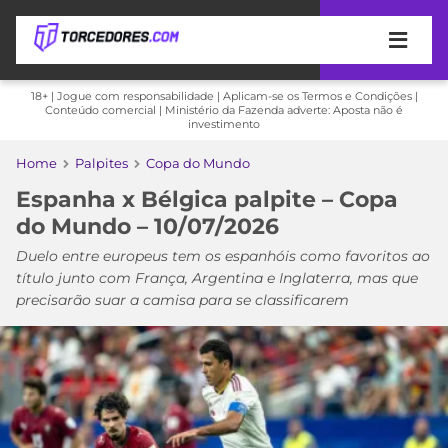
APOSTAS
18+ | Jogue com responsabilidade | Aplicam-se os Termos e Condições |
Conteúdo comercial | Ministério da Fazenda adverte: Aposta não é
investimento
ÚLTIMAS
DICAS
DE
Home
Palpites
Copa do Mundo
APOSTA
COPA
Espanha x Bélgica palpite – Copa
DO
do Mundo – 10/07/2026
MUNDO
MELHORES
Duelo entre europeus tem os espanhóis como favoritos ao
SITES
título junto com França, Argentina e Inglaterra, mas que
DE
TIMES
precisarão suar a camisa para se classificarem
APOSTAS
2026
CAMPEONATOS
MEU
TIME
CÓDIGO
MÍDIA
PROMOCIONAL
BRASILEIRÃO
ESPORTIVA
BETBOOM
PALMEIRAS
SÉRIE
A