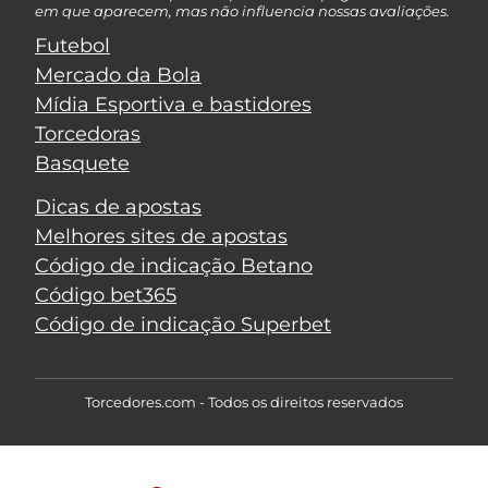
em que aparecem, mas não influencia nossas avaliações.
Futebol
Mercado da Bola
Mídia Esportiva e bastidores
Torcedoras
Basquete
Dicas de apostas
Melhores sites de apostas
Código de indicação Betano
Código bet365
Código de indicação Superbet
Torcedores.com - Todos os direitos reservados