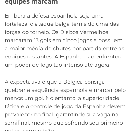
equipes marcam
Embora a defesa espanhola seja uma
fortaleza, o ataque belga tem sido uma das
forças do torneio. Os Diabos Vermelhos
marcaram 13 gols em cinco jogos e possuem
a maior média de chutes por partida entre as
equipes restantes. A Espanha não enfrentou
um poder de fogo tão intenso até agora.
A expectativa é que a Bélgica consiga
quebrar a sequência espanhola e marcar pelo
menos um gol. No entanto, a superioridade
tática e o controle de jogo da Espanha devem
prevalecer no final, garantindo sua vaga na
semifinal, mesmo que sofrendo seu primeiro