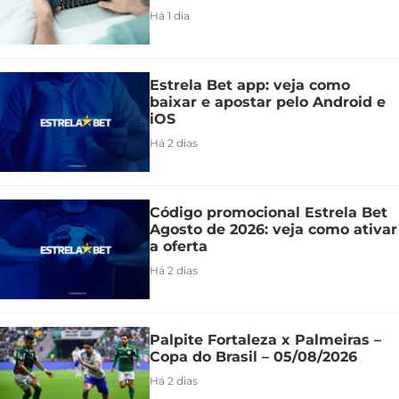
Há 1 dia
Estrela Bet app: veja como
baixar e apostar pelo Android e
iOS
Há 2 dias
Código promocional Estrela Bet
Agosto de 2026: veja como ativar
a oferta
Há 2 dias
Palpite Fortaleza x Palmeiras –
Copa do Brasil – 05/08/2026
Há 2 dias