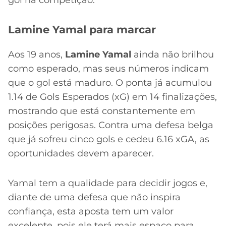
gol na competição.
Lamine Yamal para marcar
Aos 19 anos,
Lamine Yamal
ainda não brilhou
como esperado, mas seus números indicam
que o gol está maduro. O ponta já acumulou
1.14 de Gols Esperados (xG) em 14 finalizações,
mostrando que está constantemente em
posições perigosas. Contra uma defesa belga
que já sofreu cinco gols e cedeu 6.16 xGA, as
oportunidades devem aparecer.
Yamal tem a qualidade para decidir jogos e,
diante de uma defesa que não inspira
confiança, esta aposta tem um valor
excelente, pois ele terá mais espaço para