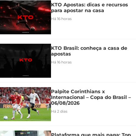
KTO Apostas: dicas e recursos
para apostar na casa
Há 16 horas
KTO Brasil: conheça a casa de
apostas
Há 16 horas
Palpite Corinthians x
Internacional – Copa do Brasil –
06/08/2026
Há 2 dias
Plataforma que mais paga: Top