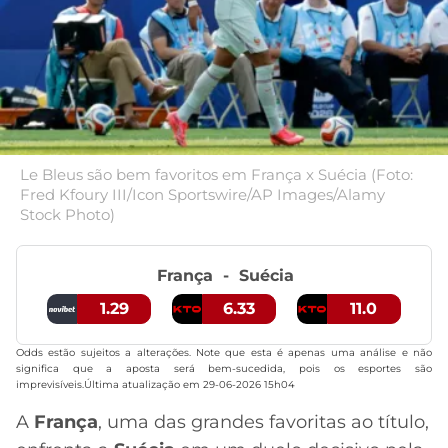
MERCADO
CÓDIGO
CORINTHIANS
DA
DE
LIBERTADORES
BOLA
INDICAÇÃO
SÃO
BET365
PAULO
COPA
PALPITES
DO
CÓDIGO
BRASIL
SANTOS
BETANO
Le Bleus são bem favoritos em França x Suécia (Foto:
Fred Kfoury III/Icon Sportswire/AP Images/Alamy
PREMIER
Stock Photo)
FLAMENGO
MELHORES
LEAGUE
APPS
DE
FLUMINENSE
França
Suécia
COPA
APOSTAS
SUL-
1.29
6.33
11.0
BOTAFOGO
AMERICANA
CASSINOS
Odds estão sujeitos a alterações. Note que esta é apenas uma análise e não
significa que a aposta será bem-sucedida, pois os esportes são
ONLINE
VASCO
LIGA
imprevisíveis.Última atualização em
29-06-2026 15h04
DOS
A
França
, uma das grandes favoritas ao título,
MELHORES
CAMPEÕES
INTERNACIONAL