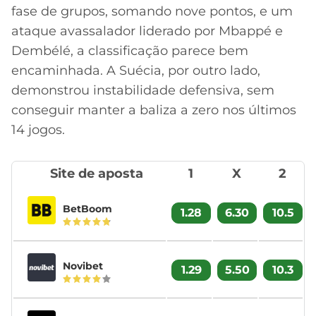
fase de grupos, somando nove pontos, e um
ataque avassalador liderado por Mbappé e
Dembélé, a classificação parece bem
encaminhada. A Suécia, por outro lado,
demonstrou instabilidade defensiva, sem
conseguir manter a baliza a zero nos últimos
14 jogos.
Site de aposta
1
X
2
BetBoom
1.28
6.30
10.5
Novibet
1.29
5.50
10.3