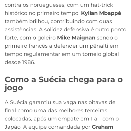
contra os noruegueses, com um hat-trick
histórico no primeiro tempo.
Kylian Mbappé
também brilhou, contribuindo com duas
assistências. A solidez defensiva é outro ponto
forte, com o goleiro
Mike Maignan
sendo o
primeiro francês a defender um pênalti em
tempo regulamentar em um torneio global
desde 1986.
Como a Suécia chega para o
jogo
A Suécia garantiu sua vaga nas oitavas de
final como uma das melhores terceiras
colocadas, após um empate em 1 a 1 com o
Japão. A equipe comandada por
Graham