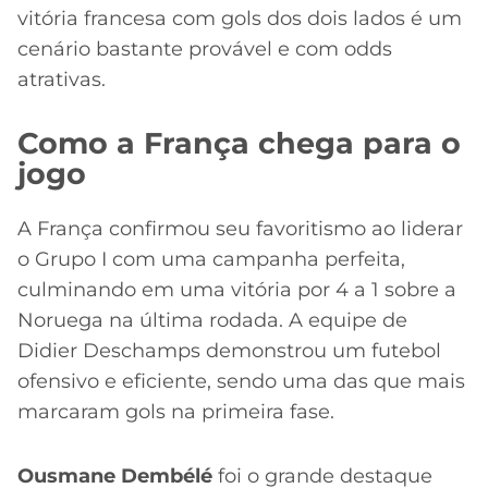
vitória francesa com gols dos dois lados é um
cenário bastante provável e com odds
atrativas.
Como a França chega para o
jogo
A França confirmou seu favoritismo ao liderar
o Grupo I com uma campanha perfeita,
culminando em uma vitória por 4 a 1 sobre a
Noruega na última rodada. A equipe de
Didier Deschamps demonstrou um futebol
ofensivo e eficiente, sendo uma das que mais
marcaram gols na primeira fase.
Ousmane Dembélé
foi o grande destaque