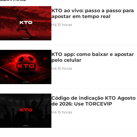
KTO ao vivo: passo a passo para
apostar em tempo real
Há 15 horas
KTO app: como baixar e apostar
pelo celular
Há 15 horas
Código de indicação KTO Agosto
de 2026: Use TORCEVIP
Há 15 horas