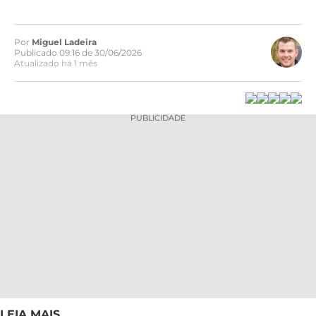
Por
Miguel Ladeira
Publicado 09:16 de 30/06/2026
Atualizado há 1 mês
PUBLICIDADE
LEIA MAIS