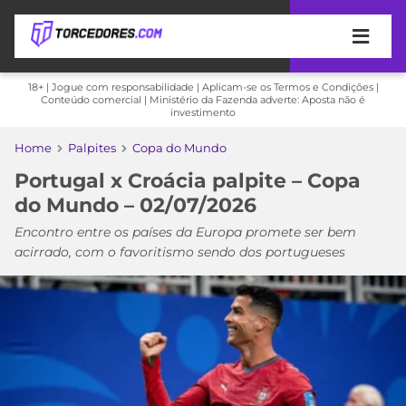
APOSTAS
18+ | Jogue com responsabilidade | Aplicam-se os Termos e Condições |
Conteúdo comercial | Ministério da Fazenda adverte: Aposta não é
investimento
ÚLTIMAS
DICAS
DE
Home
Palpites
Copa do Mundo
APOSTA
COPA
Portugal x Croácia palpite – Copa
DO
do Mundo – 02/07/2026
MUNDO
MELHORES
Encontro entre os países da Europa promete ser bem
SITES
acirrado, com o favoritismo sendo dos portugueses
DE
TIMES
APOSTAS
2026
CAMPEONATOS
MEU
TIME
CÓDIGO
MÍDIA
PROMOCIONAL
BRASILEIRÃO
ESPORTIVA
BETBOOM
PALMEIRAS
SÉRIE
A