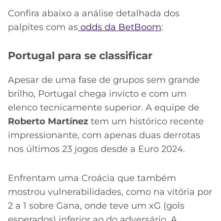
Confira abaixo a análise detalhada dos
palpites com as
odds da BetBoom
:
Portugal para se classificar
Apesar de uma fase de grupos sem grande
brilho, Portugal chega invicto e com um
elenco tecnicamente superior. A equipe de
Roberto Martínez
tem um histórico recente
impressionante, com apenas duas derrotas
nos últimos 23 jogos desde a Euro 2024.
Enfrentam uma Croácia que também
mostrou vulnerabilidades, como na vitória por
2 a 1 sobre Gana, onde teve um xG (gols
esperados) inferior ao do adversário. A