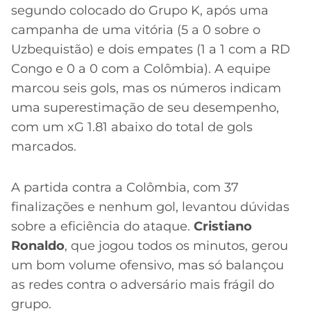
segundo colocado do Grupo K, após uma
campanha de uma vitória (5 a 0 sobre o
Uzbequistão) e dois empates (1 a 1 com a RD
Congo e 0 a 0 com a Colômbia). A equipe
marcou seis gols, mas os números indicam
uma superestimação de seu desempenho,
com um xG 1.81 abaixo do total de gols
marcados.
A partida contra a Colômbia, com 37
finalizações e nenhum gol, levantou dúvidas
sobre a eficiência do ataque.
Cristiano
Ronaldo
, que jogou todos os minutos, gerou
um bom volume ofensivo, mas só balançou
as redes contra o adversário mais frágil do
grupo.