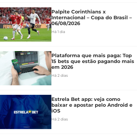
Palpite Corinthians x
Internacional – Copa do Brasil –
06/08/2026
Há 1 dia
Plataforma que mais paga: Top
15 bets que estão pagando mais
em 2026
Há 2 dias
Estrela Bet app: veja como
baixar e apostar pelo Android e
iOS
Há 2 dias