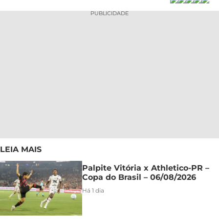
PUBLICIDADE
LEIA MAIS
Palpite Vitória x Athletico-PR –
Copa do Brasil – 06/08/2026
Há 1 dia