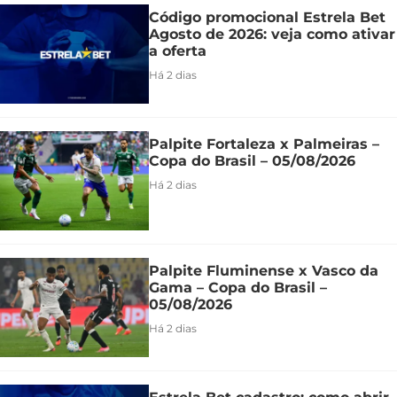
Código promocional Estrela Bet
Agosto de 2026: veja como ativar
a oferta
Há 2 dias
Palpite Fortaleza x Palmeiras –
Copa do Brasil – 05/08/2026
Há 2 dias
Palpite Fluminense x Vasco da
Gama – Copa do Brasil –
05/08/2026
Há 2 dias