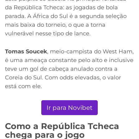
da República Tcheca: as jogadas de bola
parada. A África do Sul é a segunda seleção
mais baixa do torneio, o que a torna
vulnerável nesse tipo de lance.
Tomas Soucek
, meio-campista do West Ham,
é uma ameaça constante pelo alto e inclusive
teve um gol de cabeça anulado contra a
Coreia do Sul. Com odds elevadas, o valor
está com ele.
Ir para Novibet
Como a República Tcheca
chega para o jogo