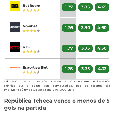
BetBoom
1.77
3.85
4.65
Novibet
1.76
3.80
4.60
KTO
1.77
3.75
4.50
Esportiva Bet
1.75
3.75
4.33
Odds estão sujeitos a alterações. Note que esta é apenas uma análise e não
significa que a aposta será bem-sucedida, pois os esportes são
imprevisíveis.Última atualização em
15-06-2026 15h41
República Tcheca vence e menos de 5
gols na partida