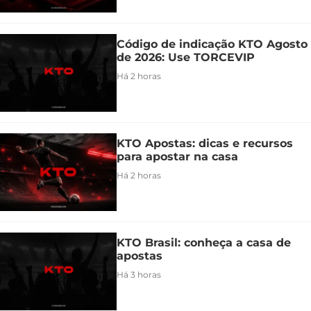
Código de indicação KTO Agosto
de 2026: Use TORCEVIP
Há 2 horas
KTO Apostas: dicas e recursos
para apostar na casa
Há 2 horas
KTO Brasil: conheça a casa de
apostas
Há 3 horas