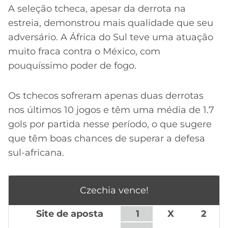
A seleção tcheca, apesar da derrota na
estreia, demonstrou mais qualidade que seu
adversário. A África do Sul teve uma atuação
muito fraca contra o México, com
pouquíssimo poder de fogo.
Os tchecos sofreram apenas duas derrotas
nos últimos 10 jogos e têm uma média de 1.7
gols por partida nesse período, o que sugere
que têm boas chances de superar a defesa
sul-africana.
Czechia vence!
Site de aposta
1
X
2