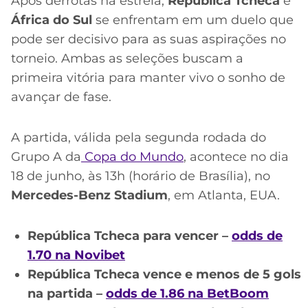
Após derrotas na estreia,
República Tcheca
e
CASSINOS
ONLINE
África do Sul
se enfrentam em um duelo que
LALIGA
2026
GRÊMIO
pode ser decisivo para as suas aspirações no
torneio. Ambas as seleções buscam a
ATLÉTICO
primeira vitória para manter vivo o sonho de
MG
avançar de fase.
CRUZEIRO
A partida, válida pela segunda rodada do
Grupo A da
Copa do Mundo
, acontece no dia
18 de junho, às 13h (horário de Brasília), no
Mercedes-Benz Stadium
, em Atlanta, EUA.
República Tcheca para vencer –
odds de
1.70 na Novibet
República Tcheca vence e menos de 5 gols
na partida –
odds de 1.86 na BetBoom