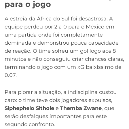
para o jogo
A estreia da África do Sul foi desastrosa. A
equipe perdeu por 2 a 0 para o México em
uma partida onde foi completamente
dominada e demonstrou pouca capacidade
de reação. O time sofreu um gol logo aos 8
minutos e não conseguiu criar chances claras,
terminando o jogo com um xG baixíssimo de
0.07.
Para piorar a situação, a indisciplina custou
caro: o time teve dois jogadores expulsos,
Siphephelo Sithole
e
Themba Zwane
, que
serão desfalques importantes para este
segundo confronto.